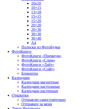
10х10
10×15
13×18
15×15
15×20
20×20
20×30
30×30
30×40
A4
Полоски из ФотоБудки
ФотоКниги
ФотоКниги «Премиум»
ФотоКниги «Слим»
ФотоКниги «Лайт»
ФотоКниги «Софт»
Блокноты
Календари
Календари магнитные
Календари настольные
Календари настенные
Открытки
Отправлю самостоятельно
Отправьте за меня
Декор Интерьера