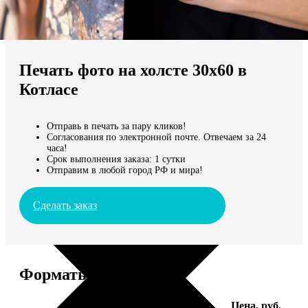
Не нашли Ваш город?
Мы доставляем по всему миру
Печать фото на холсте 30х60 в
Продолжить без города
Котласе
Отправь в печать за пару кликов!
Согласования по электронной почте. Отвечаем за 24
часа!
Срок выполнения заказа: 1 сутки
Отправим в любой город РФ и мира!
Сделать заказ
Форматы и цены
Услуга
Цена, руб.