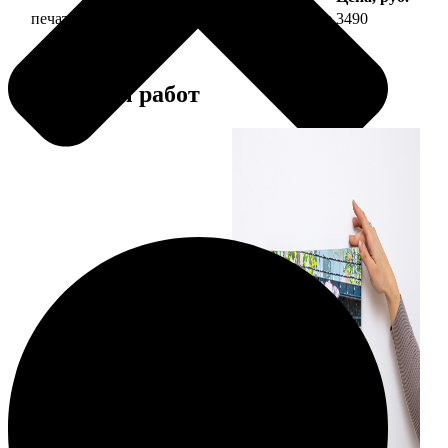
печать фото на холсте 30х60 на подрамнике
3490
Примеры работ