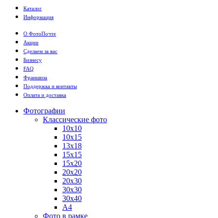
Каталог
Информация
О ФотоПочте
Акции
Сделаем за вас
Бизнесу
FAQ
Франшиза
Поддержка и контакты
Оплата и доставка
Фотографии
Классические фото
10х10
10х15
13х18
15х15
15х20
20х20
20х30
30х30
30х40
А4
Фото в рамке