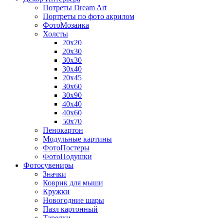
Потреты Dream Art
Портреты по фото акрилом
ФотоМозаика
Холсты
20х20
20х30
30х30
30х40
20х45
30х60
30х90
40х40
40х60
50х70
Пенокартон
Модульные картины
ФотоПостеры
ФотоПодушки
Фотоcувениры
Значки
Коврик для мыши
Кружки
Новогодние шары
Пазл картонный
Тарелки