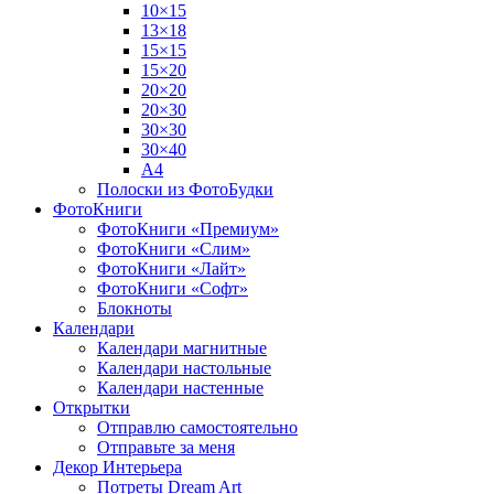
10×15
13×18
15×15
15×20
20×20
20×30
30×30
30×40
A4
Полоски из ФотоБудки
ФотоКниги
ФотоКниги «Премиум»
ФотоКниги «Слим»
ФотоКниги «Лайт»
ФотоКниги «Софт»
Блокноты
Календари
Календари магнитные
Календари настольные
Календари настенные
Открытки
Отправлю самостоятельно
Отправьте за меня
Декор Интерьера
Потреты Dream Art