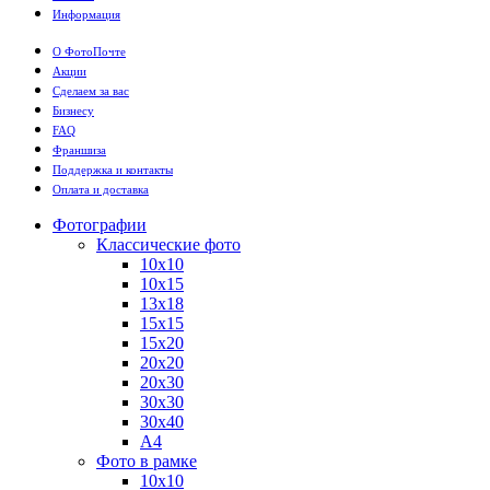
Информация
О ФотоПочте
Акции
Сделаем за вас
Бизнесу
FAQ
Франшиза
Поддержка и контакты
Оплата и доставка
Фотографии
Классические фото
10х10
10х15
13х18
15х15
15х20
20х20
20х30
30х30
30х40
А4
Фото в рамке
10х10