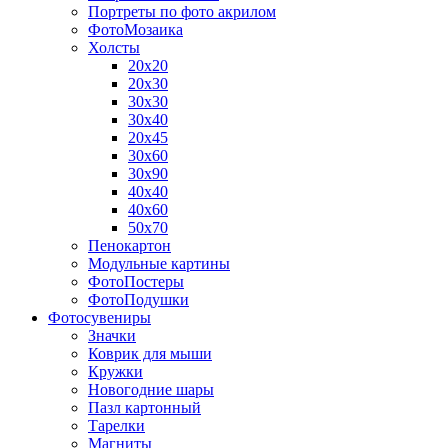
Портреты по фото акрилом
ФотоМозаика
Холсты
20х20
20х30
30х30
30х40
20х45
30х60
30х90
40х40
40х60
50х70
Пенокартон
Модульные картины
ФотоПостеры
ФотоПодушки
Фотоcувениры
Значки
Коврик для мыши
Кружки
Новогодние шары
Пазл картонный
Тарелки
Магниты