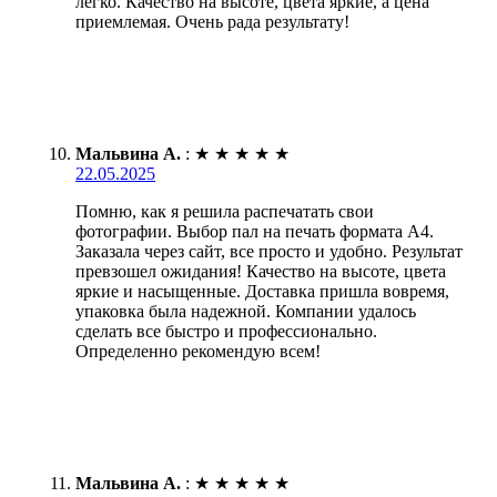
легко. Качество на высоте, цвета яркие, а цена
приемлемая. Очень рада результату!
Мальвина А.
:
★
★
★
★
★
22.05.2025
Помню, как я решила распечатать свои
фотографии. Выбор пал на печать формата А4.
Заказала через сайт, все просто и удобно. Результат
превзошел ожидания! Качество на высоте, цвета
яркие и насыщенные. Доставка пришла вовремя,
упаковка была надежной. Компании удалось
сделать все быстро и профессионально.
Определенно рекомендую всем!
Мальвина А.
:
★
★
★
★
★