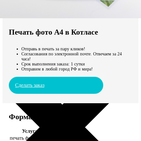
Не нашли Ваш город?
Мы доставляем по всему миру
Печать фото А4 в Котласе
Продолжить без города
Отправь в печать за пару кликов!
Согласования по электронной почте. Отвечаем за 24
часа!
Срок выполнения заказа: 1 сутки
Отправим в любой город РФ и мира!
Сделать заказ
Форматы и цены
Услуга
Цена, руб.
печать фото 20х30
129