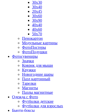
30х30
30х40
20х45
30х60
30х90
40х40
40х60
50х70
Пенокартон
Модульные картины
ФотоПостеры
ФотоПодушки
Фотоcувениры
Значки
Коврик для мыши
Кружки
Новогодние шары
Пазл картонный
Тарелки
Магниты
Пазлы магнитные
Одежда с Фото
Футболки детские
Футболки для взрослых
Бьюти-боксы