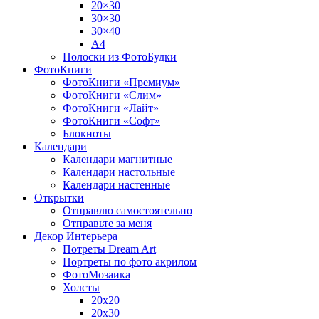
20×30
30×30
30×40
A4
Полоски из ФотоБудки
ФотоКниги
ФотоКниги «Премиум»
ФотоКниги «Слим»
ФотоКниги «Лайт»
ФотоКниги «Софт»
Блокноты
Календари
Календари магнитные
Календари настольные
Календари настенные
Открытки
Отправлю самостоятельно
Отправьте за меня
Декор Интерьера
Потреты Dream Art
Портреты по фото акрилом
ФотоМозаика
Холсты
20х20
20х30