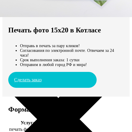
Не нашли Ваш город?
Мы доставляем по всему миру
Печать фото 15х20 в Котласе
Продолжить без города
Отправь в печать за пару кликов!
Согласования по электронной почте. Отвечаем за 24
часа!
Срок выполнения заказа: 1 сутки
Отправим в любой город РФ и мира!
Сделать заказ
Форматы и цены
Услуга
Цена, руб.
печать фото 15х20
47