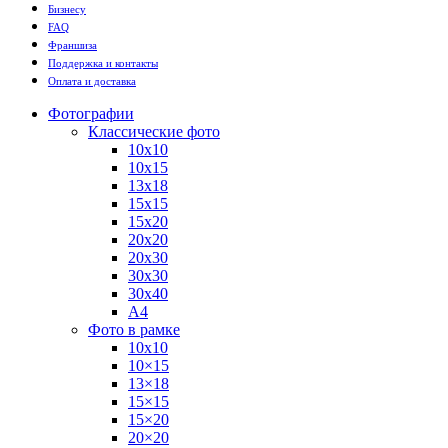
Бизнесу
FAQ
Франшиза
Поддержка и контакты
Оплата и доставка
Фотографии
Классические фото
10х10
10х15
13х18
15х15
15х20
20х20
20х30
30х30
30х40
А4
Фото в рамке
10х10
10×15
13×18
15×15
15×20
20×20