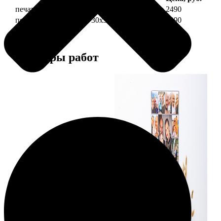
печать фото на холсте 30х30 на подрамнике
2490
печать фото на холсте 30х30 в раме
4990
Примеры работ