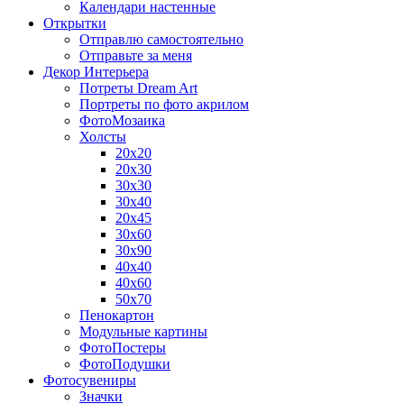
Календари настенные
Открытки
Отправлю самостоятельно
Отправьте за меня
Декор Интерьера
Потреты Dream Art
Портреты по фото акрилом
ФотоМозаика
Холсты
20х20
20х30
30х30
30х40
20х45
30х60
30х90
40х40
40х60
50х70
Пенокартон
Модульные картины
ФотоПостеры
ФотоПодушки
Фотоcувениры
Значки