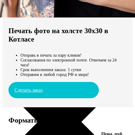
Не нашли Ваш город?
Мы доставляем по всему миру
Печать фото на холсте 30х30 в
Продолжить без города
Котласе
Отправь в печать за пару кликов!
Согласования по электронной почте. Отвечаем за 24
часа!
Срок выполнения заказа: 1 сутки
Отправим в любой город РФ и мира!
Сделать заказ
Форматы и цены
Услуга
Цена, руб.