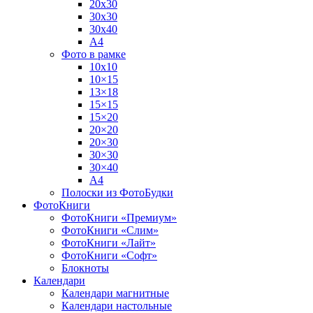
20х30
30х30
30х40
А4
Фото в рамке
10х10
10×15
13×18
15×15
15×20
20×20
20×30
30×30
30×40
A4
Полоски из ФотоБудки
ФотоКниги
ФотоКниги «Премиум»
ФотоКниги «Слим»
ФотоКниги «Лайт»
ФотоКниги «Софт»
Блокноты
Календари
Календари магнитные
Календари настольные