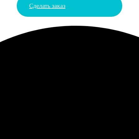
Сделать заказ
вадьбы. Волновалась, что не успею, но уложилась в сроки. Род
ть одно удовольствие, детали крепкие, магнитный слой держит х