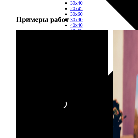
30х40
20х45
30х60
Примеры работ
30х90
40х40
40х60
50х70
Пенокартон
Модульные
картины
ФотоПостеры
ФотоПодушки
Фотоcувениры
Значки
Коврик
для
мыши
Кружки
Новогодние
шары
Пазл
картонный
Тарелки
Магниты
Пазлы