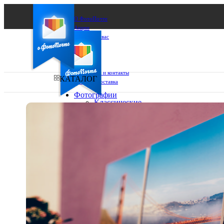
О ФотоПочте
Акции
Сделаем за вас
Бизнесу
FAQ
Франшиза
Поддержка и контакты
КАТАЛОГ
Оплата и доставка
Фотографии
Классические
фото
Ваш город:
10х10
10х15
Ваш регион доставки
13х18
15х15
Выберите из списка:
15х20
20х20
20х30
30х30
30х40
А4
Фото
в