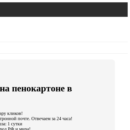
на пенокартоне в
ару кликов!
тронной почте. Отвечаем за 24 часа!
за: 1 сутки
род РФ и мира!