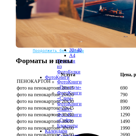
рамке
10х10
10×15
13×18
15×15
15×20
20×20
20×30
Не нашли Ваш город?
Мы доставляем по всему миру
30×30
30×40
Продолжить без города
A4
Форматы и цены
Полоски
из
ФотоБудки
Услуга
Цена, р
ФотоКниги
ПЕНОКАРТОН
ФотоКниги
«Премиум»
фото на пенокартоне 20х15
690
ФотоКниги
фото на пенокартоне 20х20
790
«Слим»
фото на пенокартоне 20х30
890
ФотоКниги
фото на пенокартоне 20х45
1090
«Лайт»
фото на пенокартоне 30х30
1290
ФотоКниги
«Софт»
фото на пенокартоне 30х40
1490
Блокноты
фото на пенокартоне 30х60
1990
Календари
фото на пенокартоне 30х90
2690
Календари