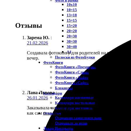
Фото в рамке
10х10
10×15
13×18
15×15
Отзывы
15×20
20×20
20×30
Зарема Ю.
:
30×30
21.02.2026
30×40
A4
Создавала фотокнигу для родителей на годовщину с
Полоски из ФотоБудки
вечер.
ФотоКниги
ФотоКниги «Премиум»
ФотоКниги «Слим»
ФотоКниги «Лайт»
ФотоКниги «Софт»
Блокноты
Лана Львова
:
Календари
Календари магнитные
26.01.2026
Календари настольные
Заказывала магнитный пазл с видом города. Собира
Календари настенные
как сам пазл внутри.
Открытки
Отправлю самостоятельно
Отправьте за меня
Декор Интерьера