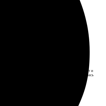
нтерфейс сайта удобен для заказа. Ничего лишнего,
. Обязательно вернусь снова.
се прошло быстро и удобно. Процесс оформления прост и
ла быстрой, курьер аккуратно привёз. В целом, осталась