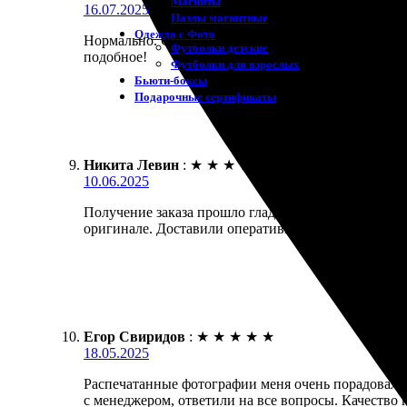
Магниты
16.07.2025
Пазлы магнитные
Одежда с Фото
Нормально. Сделала заказ на печать фото 15х20. О
Футболки детские
подобное!
Футболки для взрослых
Бьюти-боксы
Подарочные сертификаты
Никита Левин
:
★
★
★
★
★
10.06.2025
Получение заказа прошло гладко. Заказал печать фо
оригинале. Доставили оперативно, без проблем. Р
Егор Свиридов
:
★
★
★
★
★
18.05.2025
Распечатанные фотографии меня очень порадовали.
с менеджером, ответили на все вопросы. Качество п