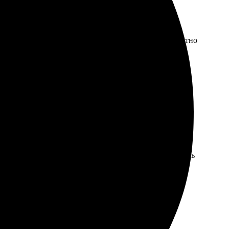
писаны. Доставка была быстрая, фото пришли аккуратно
удники всегда готовы ответить на вопросы и помочь.
Выбрал размер 15х20, загрузил изображения, оформил
соответствует ожиданиям. Определенно буду заказывать