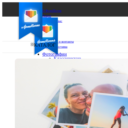
О ФотоПочте
Акции
Сделаем за вас
Бизнесу
FAQ
Франшиза
Поддержка и контакты
КАТАЛОГ
Оплата и доставка
Фотографии
Классические
фото
Ваш город:
10х10
10х15
Ваш регион доставки
13х18
15х15
Выберите из списка:
15х20
20х20
20х30
30х30
30х40
А4
Фото
в