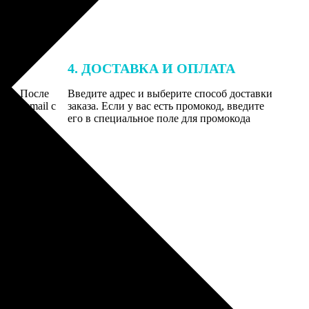
4. ДОСТАВКА И ОПЛАТА
той. После
Введите адрес и выберите способ доставки
 на email с
заказа. Если у вас есть промокод, введите
вим заказ
его в специальное поле для промокода
мером для