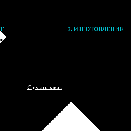
ЕТ
3. ИЗГОТОВЛЕНИЕ
подготовки заказа к печати
Оплатите заказ банковской кар
алисты могут связаться с Вами
оплаты получите подтверждение
му телефону или email для
описанием заказа. Когда отпра
я деталей.
вы получите письмо с трек-но
отслеживания.
Сделать заказ