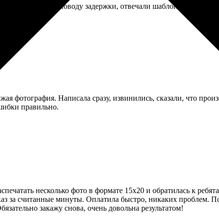
ла в поддержку по поводу задержки, отвечали шаблонными фраза
жая фотография. Написала сразу, извинились, сказали, что прои
шибки правильно.
печатать несколько фото в формате 15х20 и обратилась к ребята
аз за считанные минуты. Оплатила быстро, никаких проблем. Пол
бязательно закажу снова, очень довольна результатом!