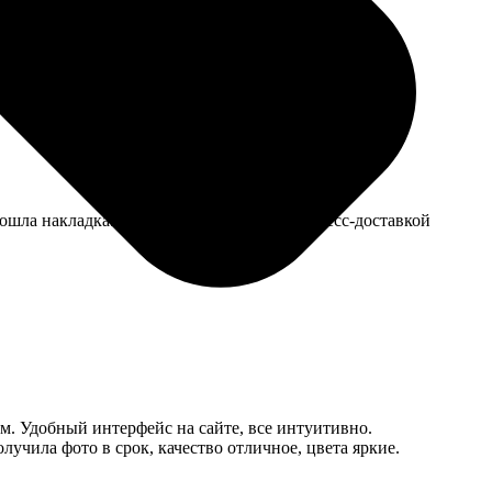
ми. Впрочем, проблему решили, скидку дали на
зошла накладка. Отправили мой заказ экспресс-доставкой
м. Удобный интерфейс на сайте, все интуитивно.
учила фото в срок, качество отличное, цвета яркие.