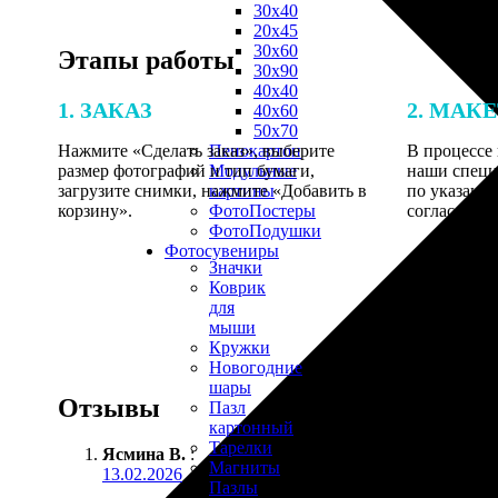
30х40
20х45
30х60
Этапы работы
30х90
40х40
1. ЗАКАЗ
2. МАК
40х60
50х70
Нажмите «Сделать заказ», выберите
В процессе 
Пенокартон
размер фотографий и тип бумаги,
наши специ
Модульные
загрузите снимки, нажмите «Добавить в
по указанно
картины
корзину».
согласовани
ФотоПостеры
ФотоПодушки
Фотоcувениры
Значки
Коврик
для
мыши
Кружки
Новогодние
шары
Отзывы
Пазл
картонный
Тарелки
Ясмина В.
:
Магниты
13.02.2026
Пазлы