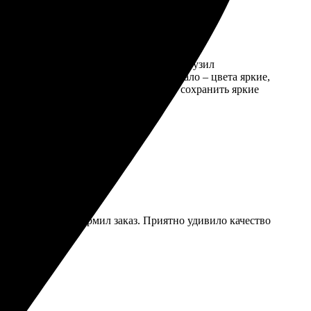
лся очень простым: выбрал дизайн, загрузил
 за полчаса. Качество печати порадовало – цвета яркие,
 работы. Рекомендую всем, кто хочет сохранить яркие
выбрал макет и оформил заказ. Приятно удивило качество
споминаний!