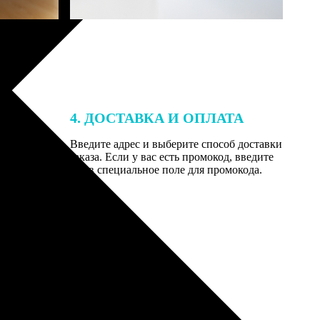
4. ДОСТАВКА И ОПЛАТА
той. После
Введите адрес и выберите способ доставки
 на email с
заказа. Если у вас есть промокод, введите
вим заказ
его в специальное поле для промокода.
мером для