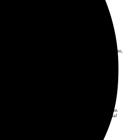
. Процесс оформления прост и удобен. Доставили быстро,
 понятен: выбрала дизайн, загрузила фото, оформила.
чень понравилось, обязательно буду заказывать снова!