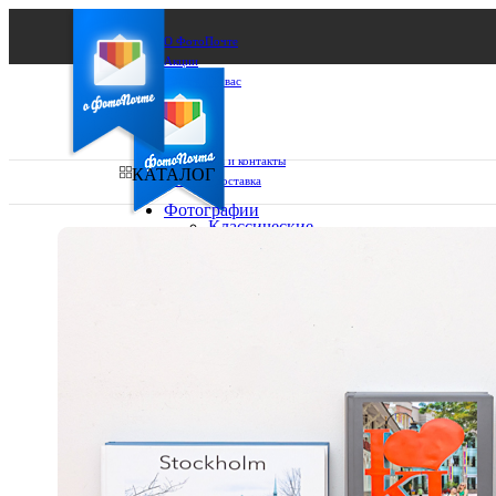
О ФотоПочте
Акции
Сделаем за вас
Бизнесу
FAQ
Франшиза
Поддержка и контакты
КАТАЛОГ
Оплата и доставка
Фотографии
Классические
фото
Ваш город:
10х10
10х15
Ваш регион доставки
13х18
15х15
Выберите из списка:
15х20
20х20
20х30
30х30
30х40
А4
Фото
в