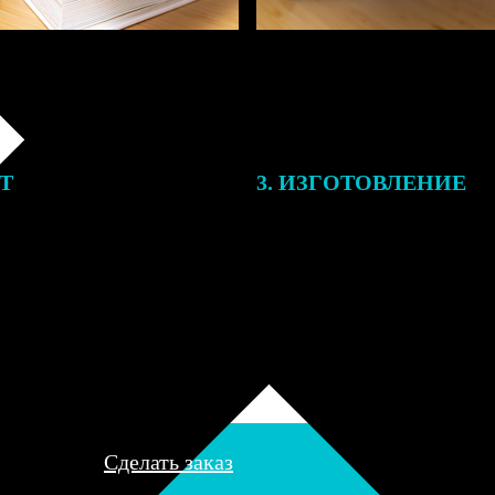
ЕТ
3. ИЗГОТОВЛЕНИЕ
подготовки заказа к печати
Оплатите заказ банковской кар
алисты могут связаться с Вами
оплаты получите подтверждение
му телефону или email для
описанием заказа. Когда отпра
я деталей.
вы получите письмо с трек-но
отслеживания.
Сделать заказ