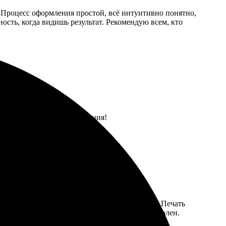
. Процесс оформления простой, всё интуитивно понятно,
ость, когда видишь результат. Рекомендую всем, кто
Результат превзошёл ожидания!
лон, загрузил фото, всё сделано интуитивно. Печать
 больше вариантов оформления, но в целом доволен.