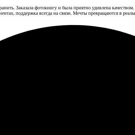
ранить. Заказала фотокнигу и была приятно удивлена качеством
иентах, поддержка всегда на связи. Мечты превращаются в реальн
 быстро и красиво. Удобный сайт и простое оформление заказа. 
оцесс создания фотокниги проходит легко и понятно. Выбрал шаб
а была в срок, упаковка без повреждений. Неплохо бы добавить