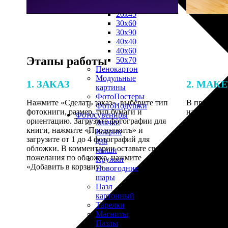
30х40
20х45
30х60
30х90
40х40
40х60
Этапы работы
50х70
Пенокартон
Модульные
1. ЗАКАЗ
2. МАК
картины
ФотоПостеры
Нажмите «Сделать заказ», выберите тип
В процессе 
ФотоПодушки
фотокниги, размер, тип бумаги и
наши специ
Фотоcувениры
ориентацию. Загрузите фотографии для
по указанно
Значки
книги, нажмите «Продолжить» и
согласовани
Коврик
загрузите от 1 до 4 фотографий для
для
обложки. В комментарии оставьте свои
мыши
пожелания по обложке, нажмите
Кружки
«Добавить в корзину».
Новогодние
шары
Пазл
картонный
Тарелки
Магниты
Пазлы