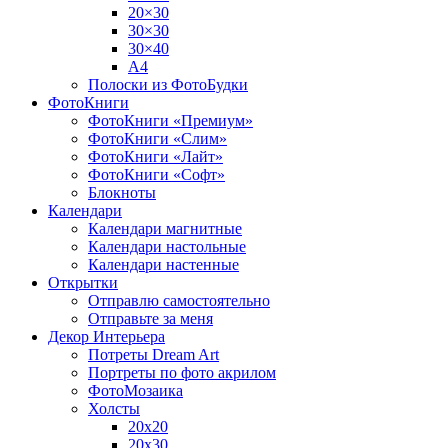
20×30
30×30
30×40
A4
Полоски из ФотоБудки
ФотоКниги
ФотоКниги «Премиум»
ФотоКниги «Слим»
ФотоКниги «Лайт»
ФотоКниги «Софт»
Блокноты
Календари
Календари магнитные
Календари настольные
Календари настенные
Открытки
Отправлю самостоятельно
Отправьте за меня
Декор Интерьера
Потреты Dream Art
Портреты по фото акрилом
ФотоМозаика
Холсты
20х20
20х30