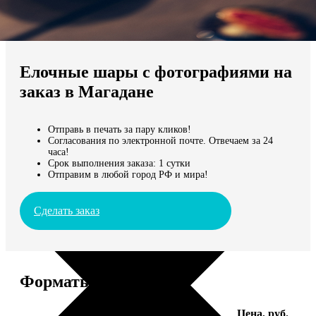
Не нашли Ваш город?
Мы доставляем по всему миру
Елочные шары с фотографиями на
Продолжить без города
заказ в Магадане
Отправь в печать за пару кликов!
Согласования по электронной почте. Отвечаем за 24
часа!
Срок выполнения заказа: 1 сутки
Отправим в любой город РФ и мира!
Сделать заказ
Форматы и цены
Услуга
Цена, руб.