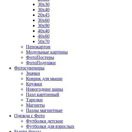
30х30
30х40
20х45
30х60
30х90
40х40
40х60
50х70
Пенокартон
Модульные картины
ФотоПостеры
ФотоПодушки
Фотоcувениры
Значки
Коврик для мыши
Кружки
Новогодние шары
Пазл картонный
Тарелки
Магниты
Пазлы магнитные
Одежда с Фото
Футболки детские
Футболки для взрослых
Бьюти-боксы