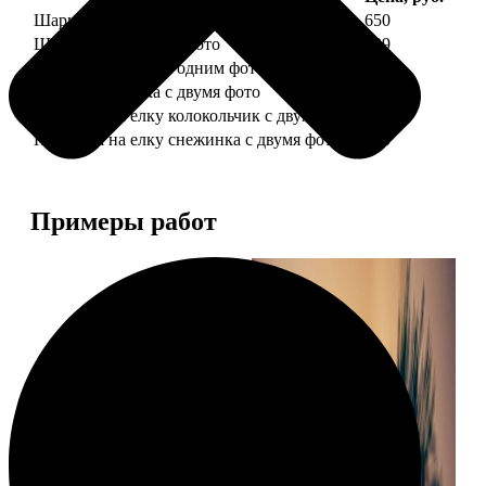
Шарик елочный с 1 фото
650
Шарик елочный с 2 фото
699
Шарик-шкатулка с одним фото
650
Шарик-шкатулка с двумя фото
699
Подвеска на елку колокольчик с двумя фото
590
Подвеска на елку снежинка с двумя фото
590
Примеры работ