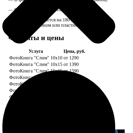
— Страницы плотные, толщина 1 мм.
— Книга раскрывается на 180 градусов, развороты
укреплены картоном или пластиком.
Форматы и цены
Услуга
Цена, руб.
ФотоКнига "Слим" 10x10
от 1290
ФотоКнига "Слим" 10x15
от 1390
ФотоКнига "Слим" 15x15
от 1590
ФотоКнига "Слим" 15x20
от 1890
ФотоКнига "Слим" 20x20
от 1990
ФотоКнига "Слим" 20x30
от 2490
ФотоКнига "Слим" 25x25
от 2990
Примеры работ