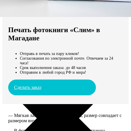
Не нашли Ваш город?
Мы доставляем по всему миру
Печать фотокниги «Слим» в
Продолжить без города
Магадане
Отправь в печать за пару кликов!
Согласования по электронной почте. Отвечаем за 24
часа!
Срок выполнения заказа: до 48 часов
Отправим в любой город РФ и мира!
Сделать заказ
— Мягкая ламинированная обложка, размер совпадает с
размером внутреннего блока.
— В фотокниге может быть от 10 до 50 страниц.