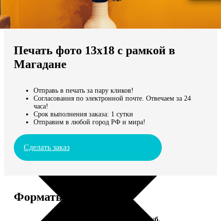
Не нашли Ваш город?
Мы доставляем по всему миру
Печать фото 13х18 с рамкой в
Продолжить без города
Магадане
Отправь в печать за пару кликов!
Согласования по электронной почте. Отвечаем за 24
часа!
Срок выполнения заказа: 1 сутки
Отправим в любой город РФ и мира!
Сделать заказ
Форматы и цены
Услуга
Цена, руб.