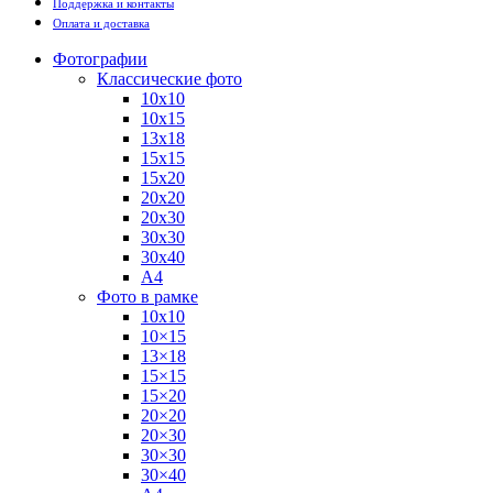
Поддержка и контакты
Оплата и доставка
Фотографии
Классические фото
10х10
10х15
13х18
15х15
15х20
20х20
20х30
30х30
30х40
А4
Фото в рамке
10х10
10×15
13×18
15×15
15×20
20×20
20×30
30×30
30×40