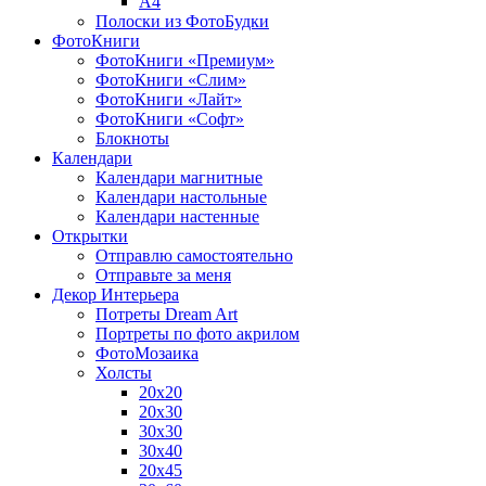
A4
Полоски из ФотоБудки
ФотоКниги
ФотоКниги «Премиум»
ФотоКниги «Слим»
ФотоКниги «Лайт»
ФотоКниги «Софт»
Блокноты
Календари
Календари магнитные
Календари настольные
Календари настенные
Открытки
Отправлю самостоятельно
Отправьте за меня
Декор Интерьера
Потреты Dream Art
Портреты по фото акрилом
ФотоМозаика
Холсты
20х20
20х30
30х30
30х40
20х45