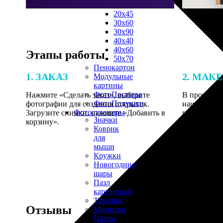
30х40
20х45
30х60
30х90
40х40
40х60
Этапы работы
50х70
Пенокартон
1. ЗАКАЗ
2. МАК
Модульные
картины
ФотоПостеры
Нажмите «Сделать заказ», выберите
В процессе 
ФотоПодушки
фотографии для создания открыток.
наши специ
Фотоcувениры
Загрузите снимки, нажмите «Добавить в
по указанно
Значки
корзину».
согласовани
Коврик
для
мыши
Кружки
Новогодние
шары
Пазл
картонный
Тарелки
Отзывы
Магниты
Пазлы