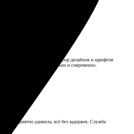
тым и интуитивно понятным. Выбор дизайнов и шрифтов
ные. Открытки выглядят стильно и современно.
агадан приятно удивила, всё без задержек. Служба