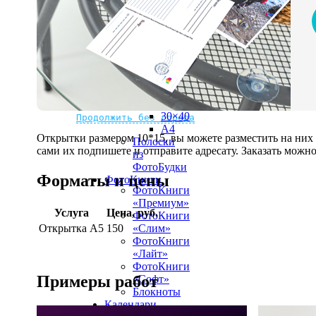
рамке
10х10
10×15
13×18
15×15
15×20
20×20
20×30
Не нашли Ваш город?
Мы доставляем по всему миру
30×30
30×40
Продолжить без города
A4
Открытки размером 10*15, вы можете разместить на ни
Полоски
сами их подпишете и отправите адресату. Заказать можно 
из
ФотоБудки
Форматы и цены
ФотоКниги
ФотоКниги
«Премиум»
Услуга
Цена, руб.
ФотоКниги
Открытка А5
150
«Слим»
ФотоКниги
«Лайт»
ФотоКниги
Примеры работ
«Софт»
Блокноты
Календари
Календари