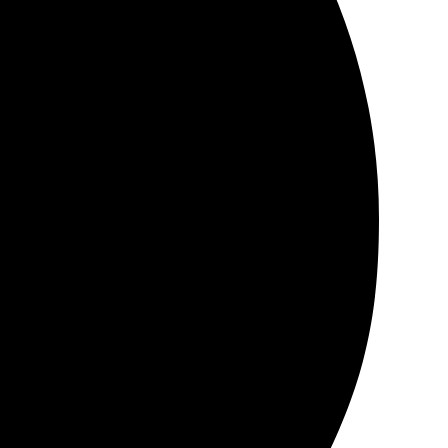
 Пришли в срок, качество радует. Рекомендую всем
рез сайт. Доставка в Магадан без задержек. Качество
ую тем, кто хочет удивить близких. Буду заказывать