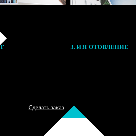
ЕТ
3. ИЗГОТОВЛЕНИЕ
подготовки заказа к печати
Оплатите заказ банковской кар
алисты могут связаться с Вами
оплаты получите подтверждение
му телефону или email для
описанием заказа. Когда отпра
я деталей.
вы получите письмо с трек-но
отслеживания.
Сделать заказ