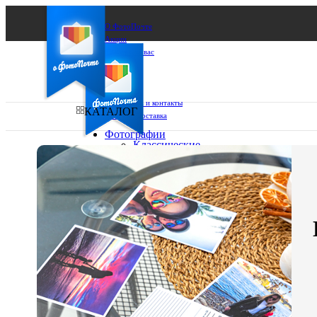
О ФотоПочте
Акции
Сделаем за вас
Бизнесу
FAQ
Франшиза
Поддержка и контакты
КАТАЛОГ
Оплата и доставка
Фотографии
Классические
фото
Ваш город:
10х10
10х15
Ваш регион доставки
13х18
15х15
Выберите из списка:
15х20
20х20
20х30
30х30
30х40
А4
Фото
в