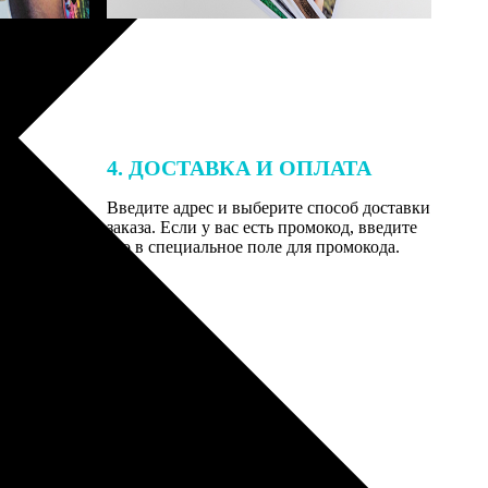
4. ДОСТАВКА И ОПЛАТА
той. После
Введите адрес и выберите способ доставки
 на email с
заказа. Если у вас есть промокод, введите
вим заказ
его в специальное поле для промокода.
мером для