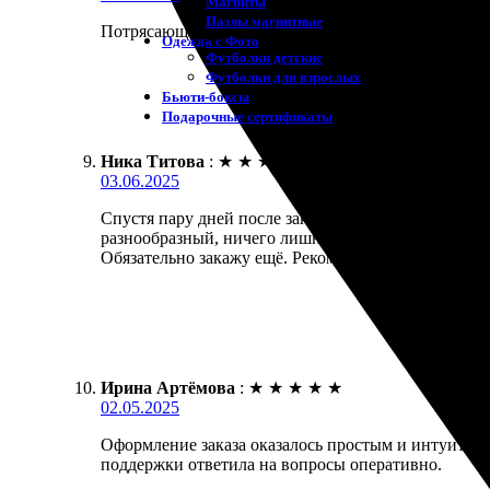
Магниты
Пазлы магнитные
Потрясающая работа! Заказала открытки — пришли в
Одежда с Фото
Футболки детские
Футболки для взрослых
Бьюти-боксы
Подарочные сертификаты
Ника Титова
:
★
★
★
★
★
03.06.2025
Спустя пару дней после заказа открытых карточек
разнообразный, ничего лишнего. Заказ доставили т
Обязательно закажу ещё. Рекомендую всем любите
Ирина Артёмова
:
★
★
★
★
★
02.05.2025
Оформление заказа оказалось простым и интуитивн
поддержки ответила на вопросы оперативно.