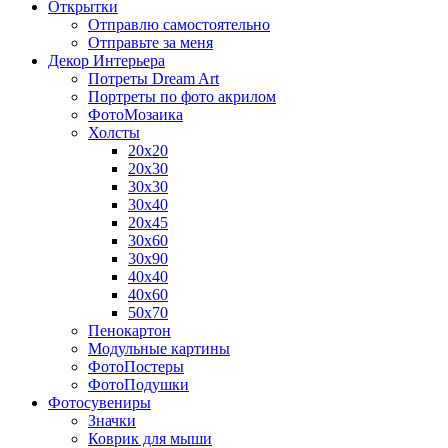
Открытки
Отправлю самостоятельно
Отправьте за меня
Декор Интерьера
Потреты Dream Art
Портреты по фото акрилом
ФотоМозаика
Холсты
20х20
20х30
30х30
30х40
20х45
30х60
30х90
40х40
40х60
50х70
Пенокартон
Модульные картины
ФотоПостеры
ФотоПодушки
Фотоcувениры
Значки
Коврик для мыши