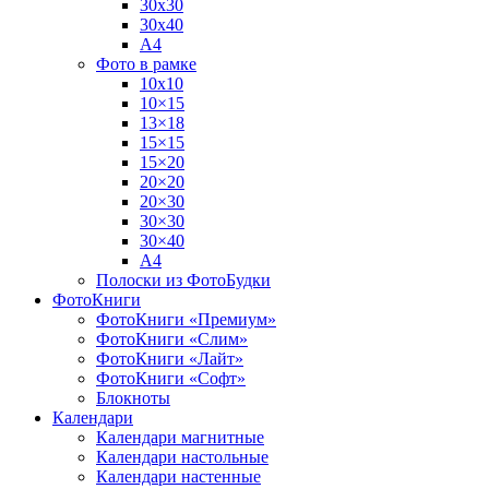
30х30
30х40
А4
Фото в рамке
10х10
10×15
13×18
15×15
15×20
20×20
20×30
30×30
30×40
A4
Полоски из ФотоБудки
ФотоКниги
ФотоКниги «Премиум»
ФотоКниги «Слим»
ФотоКниги «Лайт»
ФотоКниги «Софт»
Блокноты
Календари
Календари магнитные
Календари настольные
Календари настенные