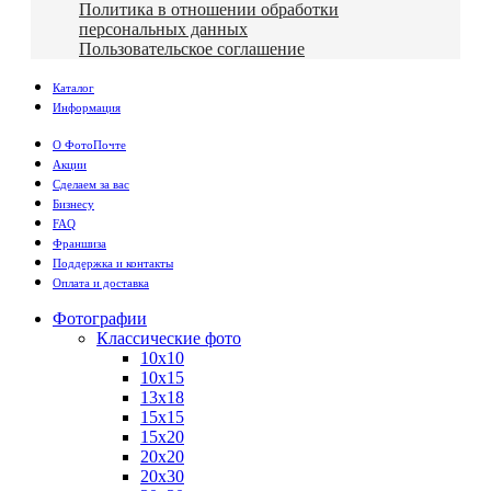
Политика в отношении обработки
персональных данных
Пользовательское соглашение
Каталог
Информация
О ФотоПочте
Акции
Сделаем за вас
Бизнесу
FAQ
Франшиза
Поддержка и контакты
Оплата и доставка
Фотографии
Классические фото
10х10
10х15
13х18
15х15
15х20
20х20
20х30