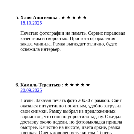
Хлоя Анисимова
:
★
★
★
★
★
18.10.2025
Печатаю фотографии на память. Сервис порадовал
качеством и скоростью. Простота оформления
заказа удивила. Рамка выглядит отлично, будто
освежила интерьер.
Камиль Терентьев
:
★
★
★
★
★
20.09.2025
Пазлы. Заказал печать фото 20х30 с рамкой. Сайт
оказался интуитивно понятным, удобно загрузил
свои снимки. Рамку выбрал из предложенных
вариантов, что сильно упростило задачу. Ожидал
доставку около недели, но фотовыкладка пришла
быстрее. Качество на высоте, цвета яркие, рамка
крепкая. Очень доволен результатом. Теперь