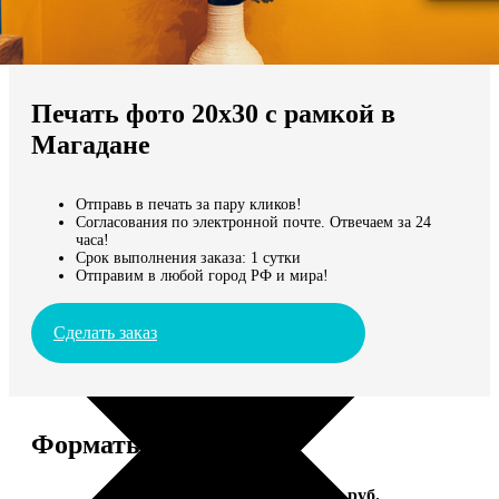
Не нашли Ваш город?
Мы доставляем по всему миру
Печать фото 20х30 с рамкой в
Продолжить без города
Магадане
Отправь в печать за пару кликов!
Согласования по электронной почте. Отвечаем за 24
часа!
Срок выполнения заказа: 1 сутки
Отправим в любой город РФ и мира!
Сделать заказ
Форматы и цены
Услуга
Цена, руб.