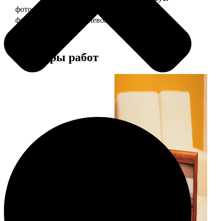
фото 20х30 в деревянной рамке
990
фото 20х30 в алюминиевой рамке
2490
Примеры работ