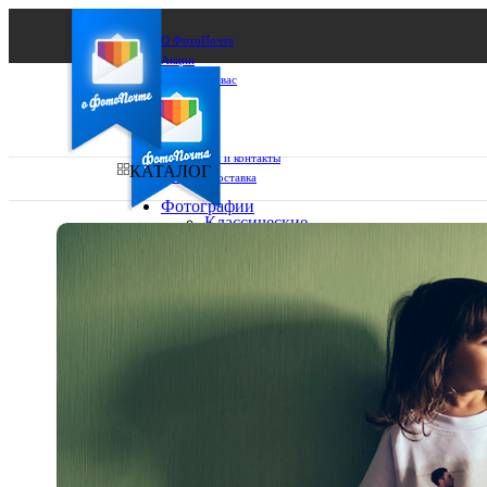
О ФотоПочте
Акции
Сделаем за вас
Бизнесу
FAQ
Франшиза
Поддержка и контакты
КАТАЛОГ
Оплата и доставка
Фотографии
Классические
фото
Ваш город:
10х10
10х15
Ваш регион доставки
13х18
15х15
Выберите из списка:
15х20
20х20
20х30
30х30
30х40
А4
Фото
в