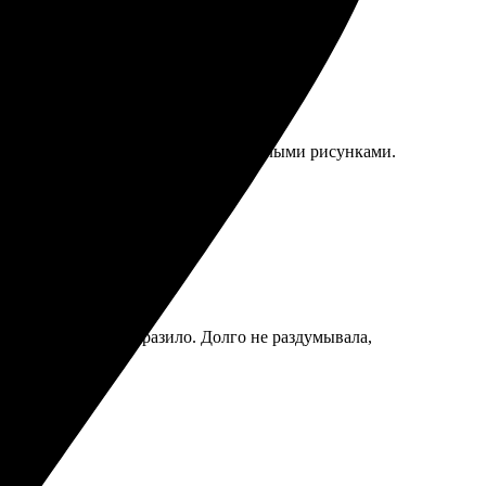
о, качество отличное, одежда со светлыми рисунками.
гким, а качество поразило. Долго не раздумывала,
и идеями!