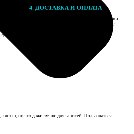
4. ДОСТАВКА И ОПЛАТА
той. После
Введите адрес и выберите способ доставки
 на email с
заказа. Если у вас есть промокод, введите
вим заказ
его в специальное поле для промокода.
мером для
 клетка, но это даже лучше для записей. Пользоваться