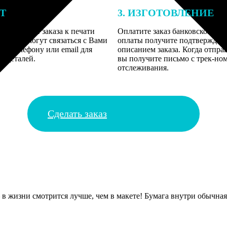
ЕТ
3. ИЗГОТОВЛЕНИЕ
подготовки заказа к печати
Оплатите заказ банковской кар
алисты могут связаться с Вами
оплаты получите подтверждение
му телефону или email для
описанием заказа. Когда отпра
я деталей.
вы получите письмо с трек-но
отслеживания.
Сделать заказ
в жизни смотрится лучше, чем в макете! Бумага внутри обычная,