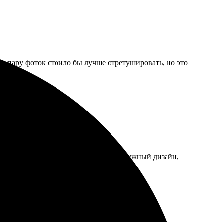
тя пару фоток стоило бы лучше отретушировать, но это
ый! Процесс довольно прост: выбрал нужный дизайн,
 обращусь снова!