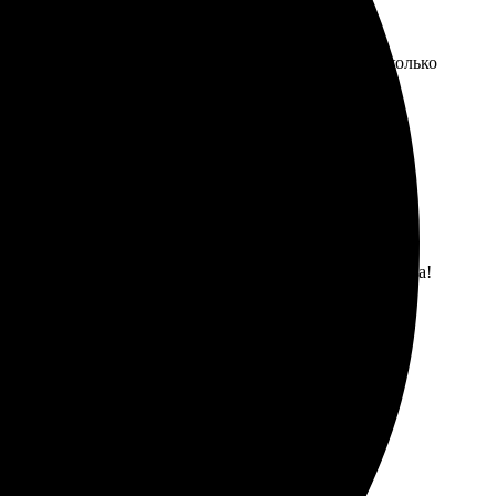
ятно. Быстро оформила и выбрала дизайн. Через несколько
ано и прекрасно оформлено. Обязательно обращусь снова!
олодцы!