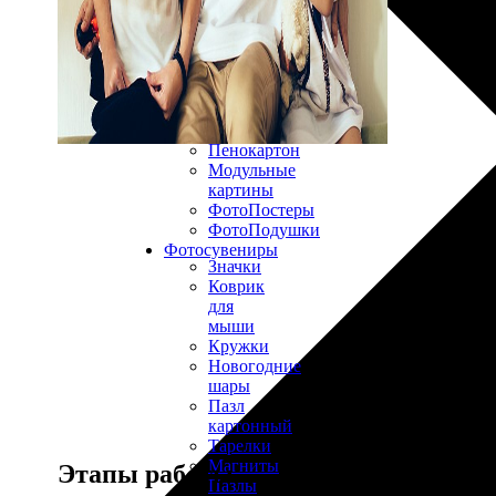
30х40
20х45
30х60
30х90
40х40
40х60
50х70
Пенокартон
Модульные
картины
ФотоПостеры
ФотоПодушки
Фотоcувениры
Значки
Коврик
для
мыши
Кружки
Новогодние
шары
Пазл
картонный
Тарелки
Магниты
Этапы работы
Пазлы