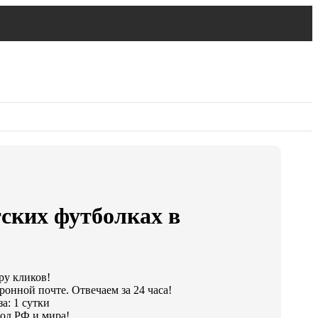
тских футболках в
ру кликов!
ронной почте. Отвечаем за 24 часа!
а: 1 сутки
од РФ и мира!