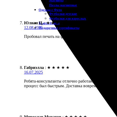
Магниты
Пазлы магнитные
Одежда с Фото
Футболки детские
Футболки для взрослых
Юлиан Ц.
:
★
★
★
★
★
Бьюти-боксы
12.08.2025
Подарочные сертификаты
Пробовал печать на футболках для своего ребенка. 
Габриэлла
:
★
★
★
★
★
16.07.2025
Ребята-консультанты отлично работают! Заказала пе
процесс был быстрым. Доставка вовремя и без заде
Мирослав Муратов
:
★
★
★
★
★