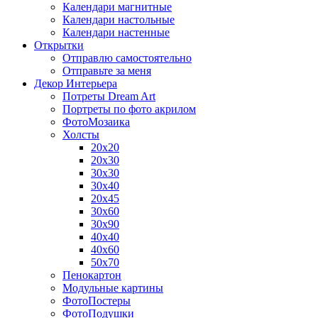
Календари магнитные
Календари настольные
Календари настенные
Открытки
Отправлю самостоятельно
Отправьте за меня
Декор Интерьера
Потреты Dream Art
Портреты по фото акрилом
ФотоМозаика
Холсты
20х20
20х30
30х30
30х40
20х45
30х60
30х90
40х40
40х60
50х70
Пенокартон
Модульные картины
ФотоПостеры
ФотоПодушки