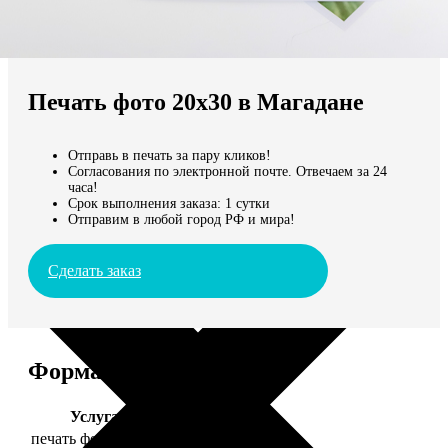
Не нашли Ваш город?
Мы доставляем по всему миру
Печать фото 20х30 в Магадане
Продолжить без города
Отправь в печать за пару кликов!
Согласования по электронной почте. Отвечаем за 24
часа!
Срок выполнения заказа: 1 сутки
Отправим в любой город РФ и мира!
Сделать заказ
Форматы и цены
Услуга
Цена, руб.
печать фото 20х30
129