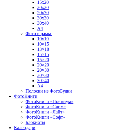
15х20
20х20
20х30
30х30
30х40
А4
Фото в рамке
10х10
10×15
13×18
15×15
15×20
20×20
20×30
30×30
30×40
A4
Полоски из ФотоБудки
ФотоКниги
ФотоКниги «Премиум»
ФотоКниги «Слим»
ФотоКниги «Лайт»
ФотоКниги «Софт»
Блокноты
Календари