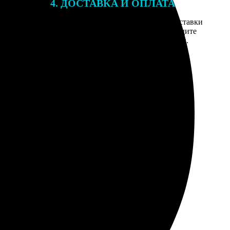
4. ДОСТАВКА И ОПЛАТА
той. После
Введите адрес и выберите способ доставки
 на email с
заказа. Если у вас есть промокод, введите
вим заказ
его в специальное поле для промокода.
мером для
е возникло, всё приняли. Цена, конечно, выше, чем