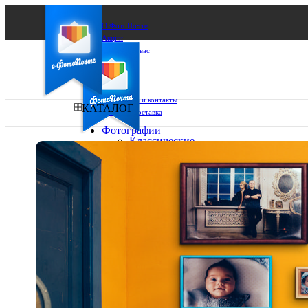
О ФотоПочте
Акции
Сделаем за вас
Бизнесу
FAQ
Франшиза
Поддержка и контакты
КАТАЛОГ
Оплата и доставка
Фотографии
Классические
фото
Ваш город:
10х10
10х15
Ваш регион доставки
13х18
15х15
Выберите из списка:
15х20
20х20
20х30
30х30
30х40
А4
Фото
в