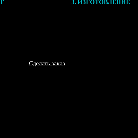
ЕТ
3. ИЗГОТОВЛЕНИЕ
подготовки заказа к печати
Оплатите заказ банковской кар
алисты могут связаться с Вами
оплаты получите подтверждение
му телефону или email для
описанием заказа. Когда отпра
я деталей.
вы получите письмо с трек-но
отслеживания.
Сделать заказ
отя я прибежала за полчаса до закрытия. На границе вопросов н