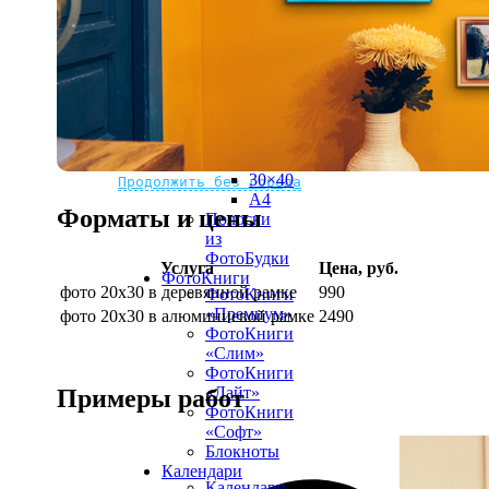
рамке
10х10
10×15
13×18
15×15
15×20
20×20
20×30
Не нашли Ваш город?
Мы доставляем по всему миру
30×30
30×40
Продолжить без города
A4
Форматы и цены
Полоски
из
ФотоБудки
Услуга
Цена, руб.
ФотоКниги
фото 20х30 в деревянной рамке
990
ФотоКниги
«Премиум»
фото 20х30 в алюминиевой рамке
2490
ФотоКниги
«Слим»
ФотоКниги
«Лайт»
Примеры работ
ФотоКниги
«Софт»
Блокноты
Календари
Календари