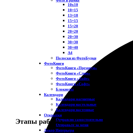
Фото в рамке
10х10
10×15
13×18
15×15
15×20
20×20
20×30
30×30
30×40
A4
Полоски из ФотоБудки
ФотоКниги
ФотоКниги «Премиум»
ФотоКниги «Слим»
ФотоКниги «Лайт»
ФотоКниги «Софт»
Блокноты
Календари
Календари магнитные
Календари настольные
Календари настенные
Открытки
Отправлю самостоятельно
Этапы работы
Отправьте за меня
Декор Интерьера