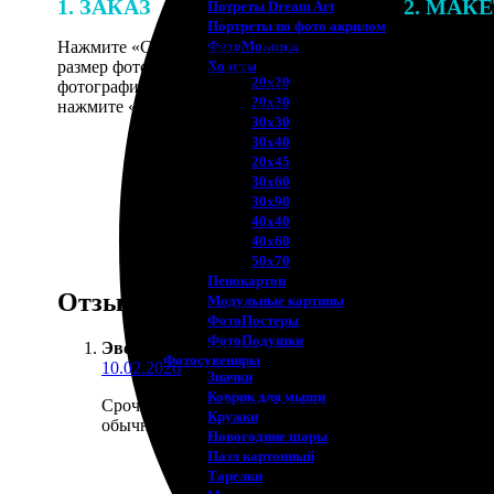
1. ЗАКАЗ
2. МАК
Потреты Dream Art
Портреты по фото акрилом
Нажмите «Сделать заказ», выберите
В процессе 
ФотоМозаика
размер фотографии и тип рамки. Загрузите
наши специ
Холсты
20х20
фотографии в онлайн-конструктор,
по указанно
20х30
нажмите «Добавить в корзину».
согласовани
30х30
30х40
20х45
30х60
30х90
40х40
40х60
50х70
Пенокартон
Отзывы
Модульные картины
ФотоПостеры
ФотоПодушки
Эвелина Михеева
:
Фотоcувениры
10.02.2026
Значки
Коврик для мыши
Срочно нужны были фото на визу. Сделали за час, х
Кружки
обычно.
Новогодние шары
Пазл картонный
Тарелки