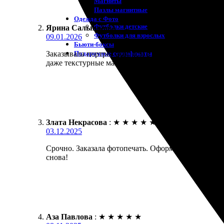
Магниты
Пазлы магнитные
Одежда с Фото
Футболки детские
Ярина Сальникова
:
Футболки для взрослых
09.01.2026
Бьюти-боксы
Подарочные сертификаты
Заказывала портрет акрилом в подарок мужу. Работ
даже текстурные мазки видно.
Злата Некрасова
:
★
★
★
★
★
03.12.2025
Срочно. Заказала фотопечать. Оформление простое 
снова!
Аза Павлова
:
★
★
★
★
★