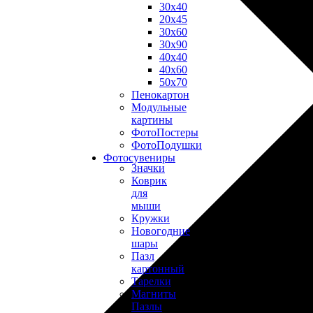
30х40
20х45
30х60
30х90
40х40
40х60
50х70
Пенокартон
Модульные
картины
ФотоПостеры
ФотоПодушки
Фотоcувениры
Значки
Коврик
для
мыши
Кружки
Новогодние
шары
Пазл
картонный
Тарелки
Магниты
Пазлы