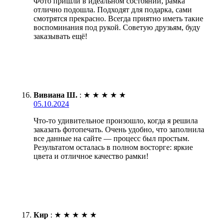
Фото пришли в идеальном состоянии, рамка
отлично подошла. Подходят для подарка, сами
смотрятся прекрасно. Всегда приятно иметь такие
воспоминания под рукой. Советую друзьям, буду
заказывать ещё!
Вивиана Ш.
:
★
★
★
★
★
05.10.2024
Что-то удивительное произошло, когда я решила
заказать фотопечать. Очень удобно, что заполнила
все данные на сайте — процесс был простым.
Результатом осталась в полном восторге: яркие
цвета и отличное качество рамки!
Кир
:
★
★
★
★
★