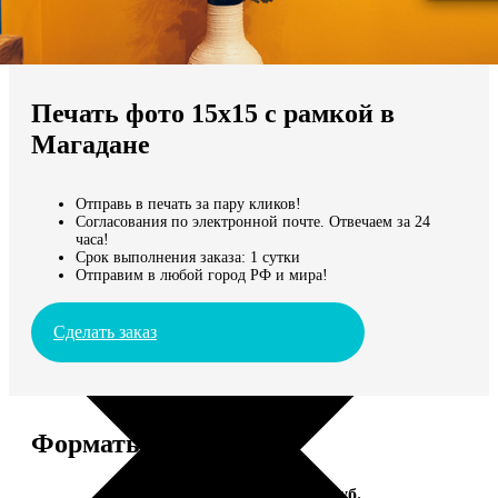
Не нашли Ваш город?
Мы доставляем по всему миру
Печать фото 15х15 с рамкой в
Продолжить без города
Магадане
Отправь в печать за пару кликов!
Согласования по электронной почте. Отвечаем за 24
часа!
Срок выполнения заказа: 1 сутки
Отправим в любой город РФ и мира!
Сделать заказ
Форматы и цены
Услуга
Цена, руб.