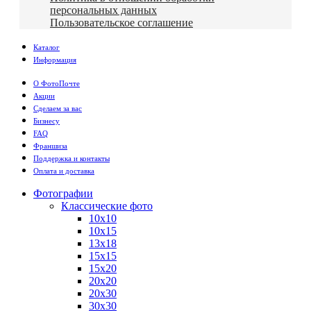
персональных данных
Пользовательское соглашение
Каталог
Информация
О ФотоПочте
Акции
Сделаем за вас
Бизнесу
FAQ
Франшиза
Поддержка и контакты
Оплата и доставка
Фотографии
Классические фото
10х10
10х15
13х18
15х15
15х20
20х20
20х30
30х30