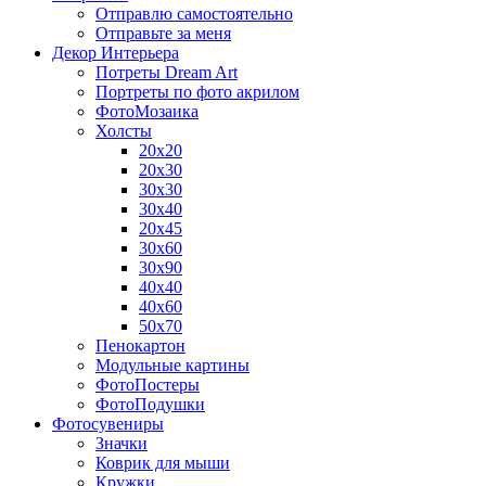
Отправлю самостоятельно
Отправьте за меня
Декор Интерьера
Потреты Dream Art
Портреты по фото акрилом
ФотоМозаика
Холсты
20х20
20х30
30х30
30х40
20х45
30х60
30х90
40х40
40х60
50х70
Пенокартон
Модульные картины
ФотоПостеры
ФотоПодушки
Фотоcувениры
Значки
Коврик для мыши
Кружки