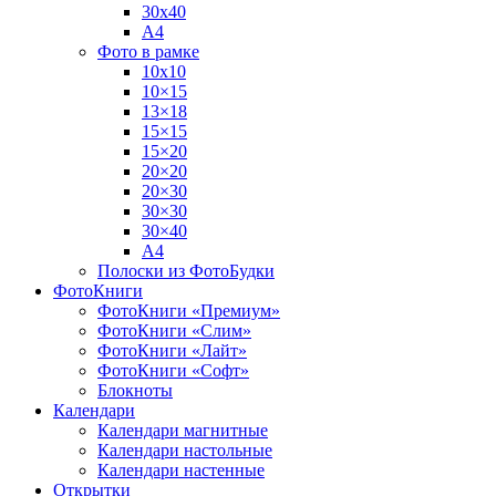
30х40
А4
Фото в рамке
10х10
10×15
13×18
15×15
15×20
20×20
20×30
30×30
30×40
A4
Полоски из ФотоБудки
ФотоКниги
ФотоКниги «Премиум»
ФотоКниги «Слим»
ФотоКниги «Лайт»
ФотоКниги «Софт»
Блокноты
Календари
Календари магнитные
Календари настольные
Календари настенные
Открытки