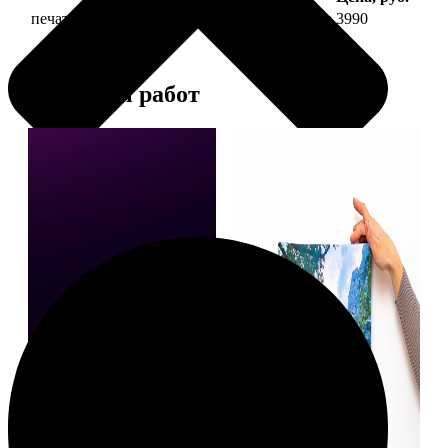
печать фото на холсте 40х40 на подрамнике
3990
Примеры работ