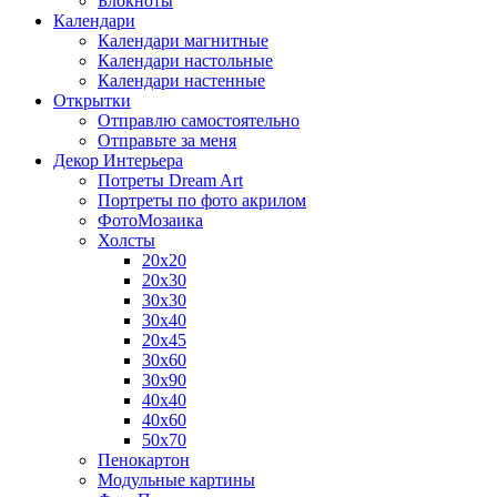
Блокноты
Календари
Календари магнитные
Календари настольные
Календари настенные
Открытки
Отправлю самостоятельно
Отправьте за меня
Декор Интерьера
Потреты Dream Art
Портреты по фото акрилом
ФотоМозаика
Холсты
20х20
20х30
30х30
30х40
20х45
30х60
30х90
40х40
40х60
50х70
Пенокартон
Модульные картины