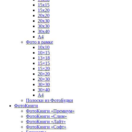
15х15
15х20
20х20
20х30
30х30
30х40
А4
Фото в рамке
10х10
10×15
13×18
15×15
15×20
20×20
20×30
30×30
30×40
A4
Полоски из ФотоБудки
ФотоКниги
ФотоКниги «Премиум»
ФотоКниги «Слим»
ФотоКниги «Лайт»
ФотоКниги «Софт»