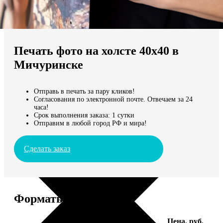
Не нашли Ваш город?
Мы доставляем по всему миру
Печать фото на холсте 40х40 в
Продолжить без города
Мичуринске
Отправь в печать за пару кликов!
Согласования по электронной почте. Отвечаем за 24
часа!
Срок выполнения заказа: 1 сутки
Отправим в любой город РФ и мира!
Сделать заказ
Форматы и цены
Услуга
Цена, руб.