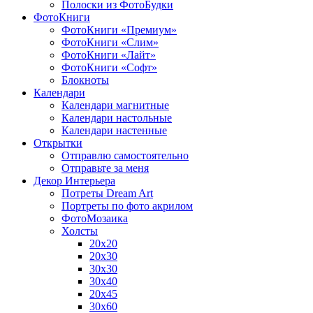
Полоски из ФотоБудки
ФотоКниги
ФотоКниги «Премиум»
ФотоКниги «Слим»
ФотоКниги «Лайт»
ФотоКниги «Софт»
Блокноты
Календари
Календари магнитные
Календари настольные
Календари настенные
Открытки
Отправлю самостоятельно
Отправьте за меня
Декор Интерьера
Потреты Dream Art
Портреты по фото акрилом
ФотоМозаика
Холсты
20х20
20х30
30х30
30х40
20х45
30х60