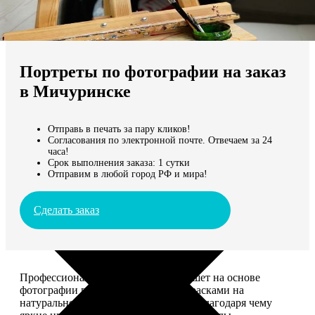
Не нашли Ваш город?
Мы доставляем по всему миру
Портреты по фотографии на заказ
Продолжить без города
в Мичуринске
Отправь в печать за пару кликов!
Согласования по электронной почте. Отвечаем за 24
часа!
Срок выполнения заказа: 1 сутки
Отправим в любой город РФ и мира!
Сделать заказ
Профессиональный художник напишет на основе
фотографии портрет акриловыми красками на
натуральном холсте. Покроет лаком, благодаря чему