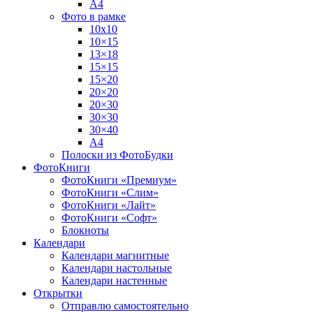
А4
Фото в рамке
10х10
10×15
13×18
15×15
15×20
20×20
20×30
30×30
30×40
A4
Полоски из ФотоБудки
ФотоКниги
ФотоКниги «Премиум»
ФотоКниги «Слим»
ФотоКниги «Лайт»
ФотоКниги «Софт»
Блокноты
Календари
Календари магнитные
Календари настольные
Календари настенные
Открытки
Отправлю самостоятельно