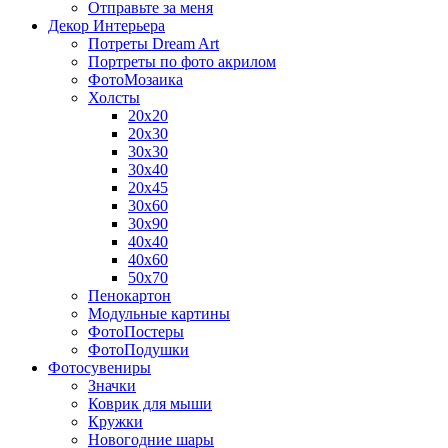
Отправьте за меня
Декор Интерьера
Потреты Dream Art
Портреты по фото акрилом
ФотоМозаика
Холсты
20х20
20х30
30х30
30х40
20х45
30х60
30х90
40х40
40х60
50х70
Пенокартон
Модульные картины
ФотоПостеры
ФотоПодушки
Фотоcувениры
Значки
Коврик для мыши
Кружки
Новогодние шары