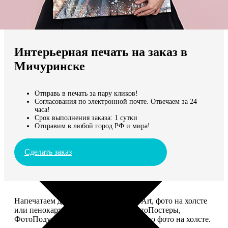
Не нашли Ваш город?
Мы доставляем по всему миру
Интерьерная печать на заказ в
Продолжить без города
Мичуринске
Отправь в печать за пару кликов!
Согласования по электронной почте. Отвечаем за 24
часа!
Срок выполнения заказа: 1 сутки
Отправим в любой город РФ и мира!
Сделать заказ
Напечатаем для вас картины Dream-Art, фото на холсте
или пенокартоне, ФотоМозаику, ФотоПостеры,
ФотоПодушки или напишем портрет по фото на холсте.