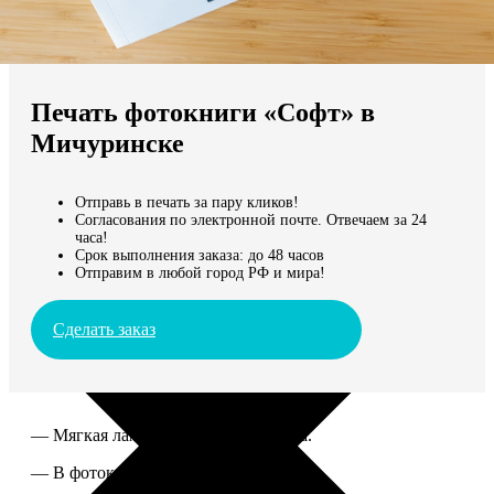
Не нашли Ваш город?
Мы доставляем по всему миру
Печать фотокниги «Софт» в
Продолжить без города
Мичуринске
Отправь в печать за пару кликов!
Согласования по электронной почте. Отвечаем за 24
часа!
Срок выполнения заказа: до 48 часов
Отправим в любой город РФ и мира!
Сделать заказ
— Мягкая ламинированная обложка.
— В фотокниге от 60 до 300 страниц.