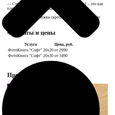
— Страницы из бумаги плотностью 170 г/м2 – это как
плотные страницы глянцевого журнала.
— Страницы и обложка скреплены металлическими
болтами.
Форматы и цены
Услуга
Цена, руб.
ФотоКнига "Софт" 20х20
от 2990
ФотоКнига "Софт" 20х30
от 3490
Примеры работ