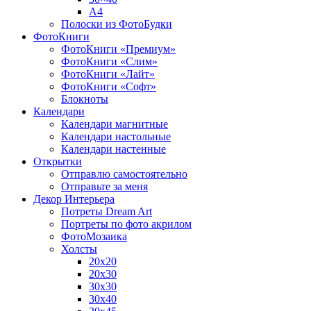
A4
Полоски из ФотоБудки
ФотоКниги
ФотоКниги «Премиум»
ФотоКниги «Слим»
ФотоКниги «Лайт»
ФотоКниги «Софт»
Блокноты
Календари
Календари магнитные
Календари настольные
Календари настенные
Открытки
Отправлю самостоятельно
Отправьте за меня
Декор Интерьера
Потреты Dream Art
Портреты по фото акрилом
ФотоМозаика
Холсты
20х20
20х30
30х30
30х40