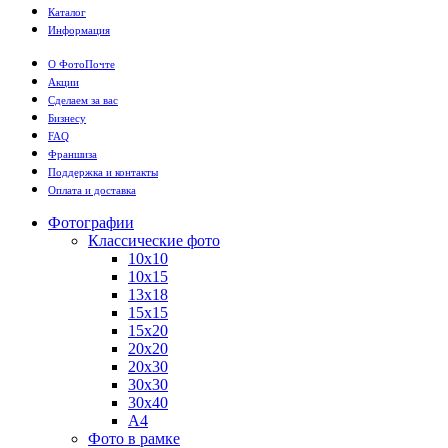
Каталог
Информация
О ФотоПочте
Акции
Сделаем за вас
Бизнесу
FAQ
Франшиза
Поддержка и контакты
Оплата и доставка
Фотографии
Классические фото
10х10
10х15
13х18
15х15
15х20
20х20
20х30
30х30
30х40
А4
Фото в рамке