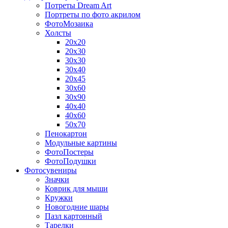
Потреты Dream Art
Портреты по фото акрилом
ФотоМозаика
Холсты
20х20
20х30
30х30
30х40
20х45
30х60
30х90
40х40
40х60
50х70
Пенокартон
Модульные картины
ФотоПостеры
ФотоПодушки
Фотоcувениры
Значки
Коврик для мыши
Кружки
Новогодние шары
Пазл картонный
Тарелки