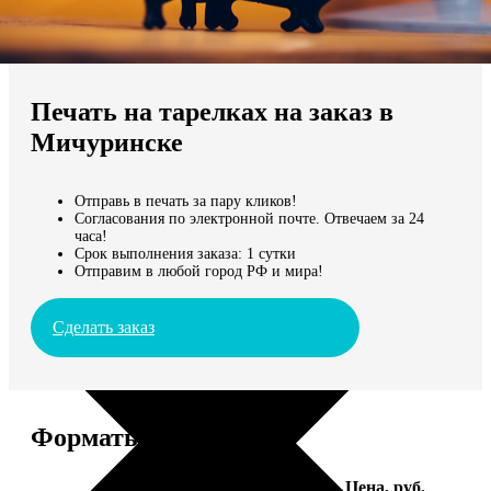
Не нашли Ваш город?
Мы доставляем по всему миру
Печать на тарелках на заказ в
Продолжить без города
Мичуринске
Отправь в печать за пару кликов!
Согласования по электронной почте. Отвечаем за 24
часа!
Срок выполнения заказа: 1 сутки
Отправим в любой город РФ и мира!
Сделать заказ
Форматы и цены
Услуга
Цена, руб.