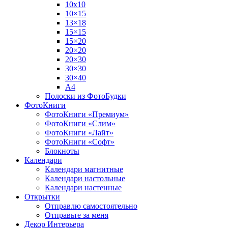
10х10
10×15
13×18
15×15
15×20
20×20
20×30
30×30
30×40
A4
Полоски из ФотоБудки
ФотоКниги
ФотоКниги «Премиум»
ФотоКниги «Слим»
ФотоКниги «Лайт»
ФотоКниги «Софт»
Блокноты
Календари
Календари магнитные
Календари настольные
Календари настенные
Открытки
Отправлю самостоятельно
Отправьте за меня
Декор Интерьера