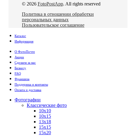
© 2026
FotoPostApp
. All rights reserved
Политика в отношении обработки
персональных данных
Пользовательское соглашение
Каталог
Информация
О ФотоПочте
Акции
Сделаем за вас
Бизнесу
FAQ
Франшиза
Поддержка и контакты
Оплата и доставка
Фотографии
Классические фото
10х10
10х15
13х18
15х15
15х20