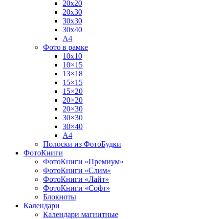
20х20
20х30
30х30
30х40
А4
Фото в рамке
10х10
10×15
13×18
15×15
15×20
20×20
20×30
30×30
30×40
A4
Полоски из ФотоБудки
ФотоКниги
ФотоКниги «Премиум»
ФотоКниги «Слим»
ФотоКниги «Лайт»
ФотоКниги «Софт»
Блокноты
Календари
Календари магнитные