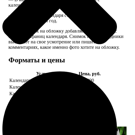
календарной сеткой.
— Обложка для календаря стандартная, дизайн
обновляем каждый год.
— В кружочек на обложку добавляем фотографию с
одной из страниц календаря. Снимок наши сотрудники
выбирают на свое усмотрение или пишите в
комментариях, какое именно фото хотите на обложку.
Форматы и цены
Услуга
Цена, руб.
Календарь настенный
от 1290
Календарь "домик"
890
Календарь магнитный отрывной
от 790
Примеры работ