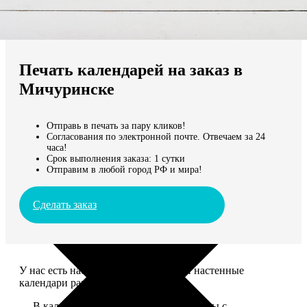
Не нашли Ваш город?
Мы доставляем по всему миру
Печать календарей на заказ в
Продолжить без города
Мичуринске
Отправь в печать за пару кликов!
Согласования по электронной почте. Отвечаем за 24
часа!
Срок выполнения заказа: 1 сутки
Отправим в любой город РФ и мира!
Сделать заказ
У нас есть настольные, магнитные и настенные
календари разных размеров.
— В календаре 13 листов: обложка+листы с