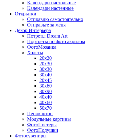
Календари настольные
Календари настенные
Открытки
Отправлю самостоятельно
Отправьте за меня
Декор Интерьера
Потреты Dream Art
Портреты по фото акрилом
ФотоМозаика
Холсты
20х20
20х30
30х30
30х40
20х45
30х60
30х90
40х40
40х60
50х70
Пенокартон
Модульные картины
ФотоПостеры
ФотоПодушки
Фотоcувениры