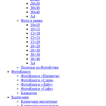
20х30
30х30
30х40
А4
Фото в рамке
10х10
10×15
13×18
15×15
15×20
20×20
20×30
30×30
30×40
A4
Полоски из ФотоБудки
ФотоКниги
ФотоКниги «Премиум»
ФотоКниги «Слим»
ФотоКниги «Лайт»
ФотоКниги «Софт»
Блокноты
Календари
Календари магнитные
Календари настольные