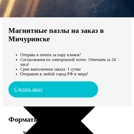
Не нашли Ваш город?
Мы доставляем по всему миру
Магнитные пазлы на заказ в
Продолжить без города
Мичуринске
Отправь в печать за пару кликов!
Согласования по электронной почте. Отвечаем за 24
часа!
Срок выполнения заказа: 1 сутки
Отправим в любой город РФ и мира!
Сделать заказ
Форматы и цены
Услуга
Цена, руб.