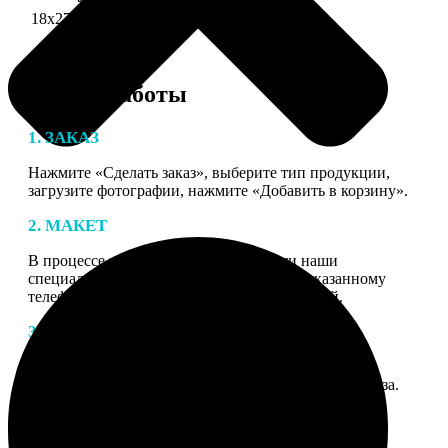
18х27 см 126 частей
990
Этапы работы
1. ЗАКАЗ
Нажмите «Сделать заказ», выберите тип продукции,
загрузите фотографии, нажмите «Добавить в корзину».
2. МАКЕТ
В процессе подготовки заказа к печати наши
специалисты могут связаться с Вами по указанному
телефону или email для согласования деталей.
3. ИЗГОТОВЛЕНИЕ
Оплатите заказ банковской картой. После оплаты
получите подтверждение на email с описанием заказа.
Когда отправим заказ вы получите письмо с трек-
номером для отслеживания.