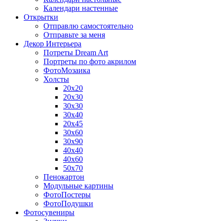
Календари настенные
Открытки
Отправлю самостоятельно
Отправьте за меня
Декор Интерьера
Потреты Dream Art
Портреты по фото акрилом
ФотоМозаика
Холсты
20х20
20х30
30х30
30х40
20х45
30х60
30х90
40х40
40х60
50х70
Пенокартон
Модульные картины
ФотоПостеры
ФотоПодушки
Фотоcувениры