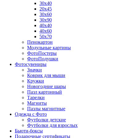
30х40
20х45
30х60
30х90
40х40
40х60
50х70
Пенокартон
Модульные картины
ФотоПостеры
ФотоПодушки
Фотоcувениры
Значки
Коврик для мыши
Кружки
Новогодние шары
Пазл картонный
Тарелки
Магниты
Пазлы магнитные
Одежда с Фото
Футболки детские
Футболки для взрослых
Бьюти-боксы
Подарочные сертификаты