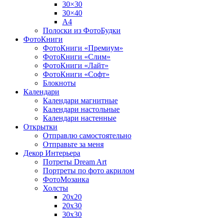
30×30
30×40
A4
Полоски из ФотоБудки
ФотоКниги
ФотоКниги «Премиум»
ФотоКниги «Слим»
ФотоКниги «Лайт»
ФотоКниги «Софт»
Блокноты
Календари
Календари магнитные
Календари настольные
Календари настенные
Открытки
Отправлю самостоятельно
Отправьте за меня
Декор Интерьера
Потреты Dream Art
Портреты по фото акрилом
ФотоМозаика
Холсты
20х20
20х30
30х30