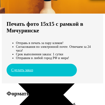
Не нашли Ваш город?
Мы доставляем по всему миру
Печать фото 15х15 с рамкой в
Продолжить без города
Мичуринске
Отправь в печать за пару кликов!
Согласования по электронной почте. Отвечаем за 24
часа!
Срок выполнения заказа: 1 сутки
Отправим в любой город РФ и мира!
Сделать заказ
Форматы и цены
Услуга
Цена, руб.