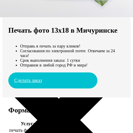
Не нашли Ваш город?
Мы доставляем по всему миру
Печать фото 13х18 в Мичуринске
Продолжить без города
Отправь в печать за пару кликов!
Согласования по электронной почте. Отвечаем за 24
часа!
Срок выполнения заказа: 1 сутки
Отправим в любой город РФ и мира!
Сделать заказ
Форматы и цены
Услуга
Цена, руб.
печать фото 13х18
39