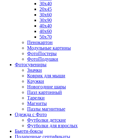
30х40
20х45
30х60
30х90
40х40
40х60
50х70
Пенокартон
Модульные картины
ФотоПостеры
ФотоПодушки
Фотоcувениры
Значки
Коврик для мыши
Кружки
Новогодние шары
Пазл картонный
Тарелки
Магниты
Пазлы магнитные
Одежда с Фото
Футболки детские
Футболки для взрослых
Бьюти-боксы
Подарочные сертификаты