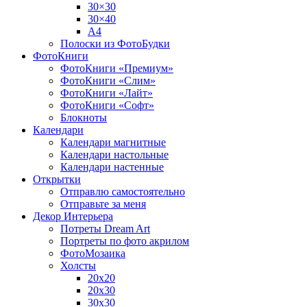
30×30
30×40
A4
Полоски из ФотоБудки
ФотоКниги
ФотоКниги «Премиум»
ФотоКниги «Слим»
ФотоКниги «Лайт»
ФотоКниги «Софт»
Блокноты
Календари
Календари магнитные
Календари настольные
Календари настенные
Открытки
Отправлю самостоятельно
Отправьте за меня
Декор Интерьера
Потреты Dream Art
Портреты по фото акрилом
ФотоМозаика
Холсты
20х20
20х30
30х30