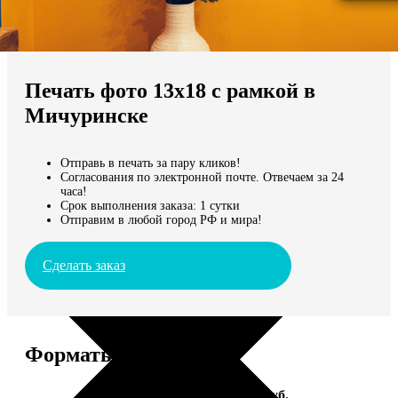
Не нашли Ваш город?
Мы доставляем по всему миру
Печать фото 13х18 с рамкой в
Продолжить без города
Мичуринске
Отправь в печать за пару кликов!
Согласования по электронной почте. Отвечаем за 24
часа!
Срок выполнения заказа: 1 сутки
Отправим в любой город РФ и мира!
Сделать заказ
Форматы и цены
Услуга
Цена, руб.