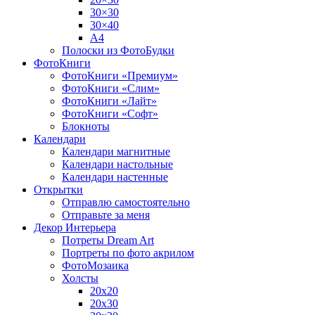
30×30
30×40
A4
Полоски из ФотоБудки
ФотоКниги
ФотоКниги «Премиум»
ФотоКниги «Слим»
ФотоКниги «Лайт»
ФотоКниги «Софт»
Блокноты
Календари
Календари магнитные
Календари настольные
Календари настенные
Открытки
Отправлю самостоятельно
Отправьте за меня
Декор Интерьера
Потреты Dream Art
Портреты по фото акрилом
ФотоМозаика
Холсты
20х20
20х30