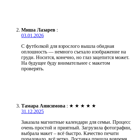
Миша Лазарев
:
03.01.2026
С футболкой для взрослого вышла обидная
оплошность — немного съехало изображение на
груди. Носится, конечно, но глаз зацепится может.
На будущее буду внимательнее с макетом
проверять.
Тамара Анисимова
:
★
★
★
★
★
31.12.2025
Заказала магнитные календари для семьи. Процесс
очень простой и приятный. Загрузила фотографии,
выбрала макет – всё быстро. Качество печати
порадовало, всё четко. Доставка пришла вовремя,