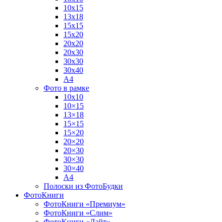
10х15
13х18
15х15
15х20
20х20
20х30
30х30
30х40
А4
Фото в рамке
10х10
10×15
13×18
15×15
15×20
20×20
20×30
30×30
30×40
A4
Полоски из ФотоБудки
ФотоКниги
ФотоКниги «Премиум»
ФотоКниги «Слим»
ФотоКниги «Лайт»