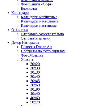
ФотоКниги «Софт»
Блокноты
Календари
Календари магнитные
Календари настольные
Календари настенные
Открытки
Отправлю самостоятельно
Отправьте за меня
Декор Интерьера
Потреты Dream Art
Портреты по фото акрилом
ФотоМозаика
Холсты
20х20
20х30
30х30
30х40
20х45
30х60
30х90
40х40
40х60
50х70