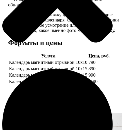
обновляем каждый год.
— В кружочек на обложку добавляем фотографию с
одной из страниц календаря. Снимок наши сотрудники
выбирают на свое усмотрение или пишите в
комментариях, какое именно фото хотите на обложку.
Форматы и цены
Услуга
Цена, руб.
Календарь магнитный отрывной 10x10
790
Календарь магнитный отрывной 10x15
890
Календарь магнитный отрывной 15x15
990
Календарь магнитный отрывной 15x20
1190
Примеры работ