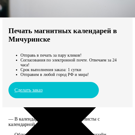
Не нашли Ваш город?
Мы доставляем по всему миру
Печать магнитных календарей в
Продолжить без города
Мичуринске
Отправь в печать за пару кликов!
Согласования по электронной почте. Отвечаем за 24
часа!
Срок выполнения заказа: 1 сутки
Отправим в любой город РФ и мира!
Сделать заказ
— В календаре 13 листов: обложка+листы с
календарной сеткой.
— Обложка для календаря стандартная, дизайн