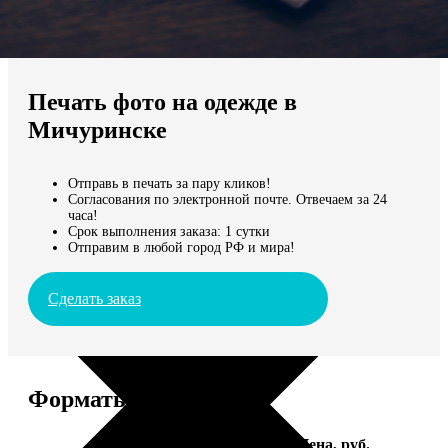
Не нашли Ваш город?
Мы доставляем по всему миру
Печать фото на одежде в
Продолжить без города
Мичуринске
Отправь в печать за пару кликов!
Согласования по электронной почте. Отвечаем за 24
часа!
Срок выполнения заказа: 1 сутки
Отправим в любой город РФ и мира!
Сделать заказ
Форматы и цены
Услуга
Цена, руб.