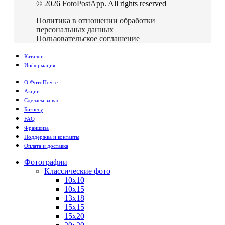
© 2026
FotoPostApp
. All rights reserved
Политика в отношении обработки
персональных данных
Пользовательское соглашение
Каталог
Информация
О ФотоПочте
Акции
Сделаем за вас
Бизнесу
FAQ
Франшиза
Поддержка и контакты
Оплата и доставка
Фотографии
Классические фото
10х10
10х15
13х18
15х15
15х20