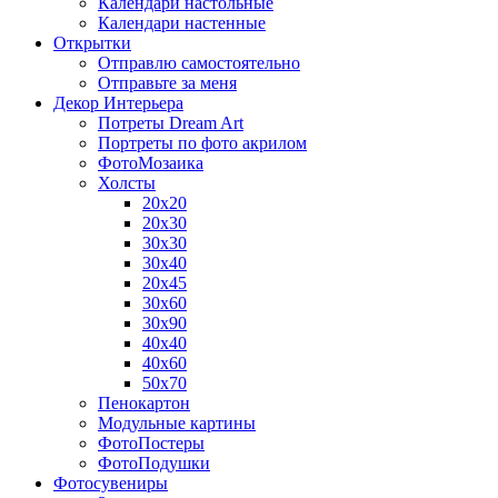
Календари настольные
Календари настенные
Открытки
Отправлю самостоятельно
Отправьте за меня
Декор Интерьера
Потреты Dream Art
Портреты по фото акрилом
ФотоМозаика
Холсты
20х20
20х30
30х30
30х40
20х45
30х60
30х90
40х40
40х60
50х70
Пенокартон
Модульные картины
ФотоПостеры
ФотоПодушки
Фотоcувениры