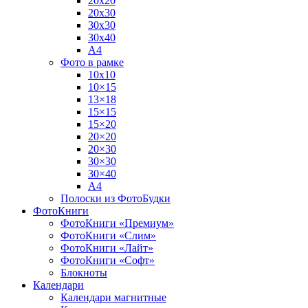
20х20
20х30
30х30
30х40
А4
Фото в рамке
10х10
10×15
13×18
15×15
15×20
20×20
20×30
30×30
30×40
A4
Полоски из ФотоБудки
ФотоКниги
ФотоКниги «Премиум»
ФотоКниги «Слим»
ФотоКниги «Лайт»
ФотоКниги «Софт»
Блокноты
Календари
Календари магнитные