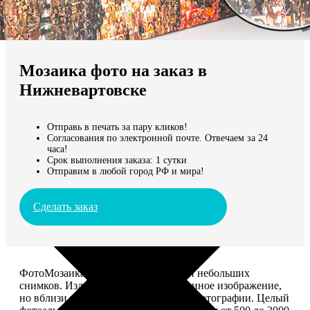
Не нашли Ваш город?
Мы доставляем по всему миру
Мозаика фото на заказ в
Продолжить без города
Нижневартовске
Отправь в печать за пару кликов!
Согласования по электронной почте. Отвечаем за 24
часа!
Срок выполнения заказа: 1 сутки
Отправим в любой город РФ и мира!
Сделать заказ
ФотоМозаика – это картина из сотен небольших
снимков. Издалека смотрится как единое изображение,
но вблизи видно, что это отдельные фотографии. Целый