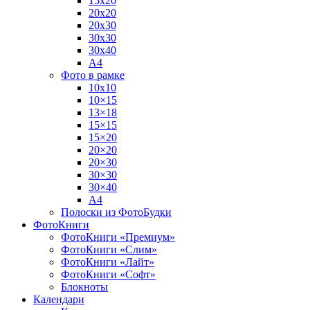
15х20
20х20
20х30
30х30
30х40
А4
Фото в рамке
10х10
10×15
13×18
15×15
15×20
20×20
20×30
30×30
30×40
A4
Полоски из ФотоБудки
ФотоКниги
ФотоКниги «Премиум»
ФотоКниги «Слим»
ФотоКниги «Лайт»
ФотоКниги «Софт»
Блокноты
Календари