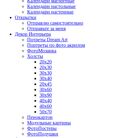
Календари магнитные
Календари настольные
Календари настенные
Открытки
Отправлю самостоятельно
Отправьте за меня
Декор Интерьера
Потреты Dream Art
Портреты по фото акрилом
ФотоМозаика
Холсты
20х20
20х30
30х30
30х40
20х45
30х60
30х90
40х40
40х60
50х70
Пенокартон
Модульные картины
ФотоПостеры
ФотоПодушки