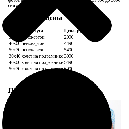
фотоальбом в одной картине: помещается от 500 до 3000
снимков.
Форматы и цены
Услуга
Цена, руб.
30х40 пенокартон
2990
40х60 пенокартон
4490
50х70 пенокартон
5490
30х40 холст на подрамнике
3990
40х60 холст на подрамнике
5490
50х70 холст на подрамнике
6990
Примеры работ