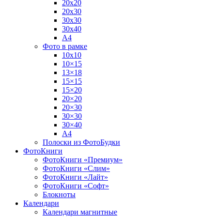
20х20
20х30
30х30
30х40
А4
Фото в рамке
10х10
10×15
13×18
15×15
15×20
20×20
20×30
30×30
30×40
A4
Полоски из ФотоБудки
ФотоКниги
ФотоКниги «Премиум»
ФотоКниги «Слим»
ФотоКниги «Лайт»
ФотоКниги «Софт»
Блокноты
Календари
Календари магнитные