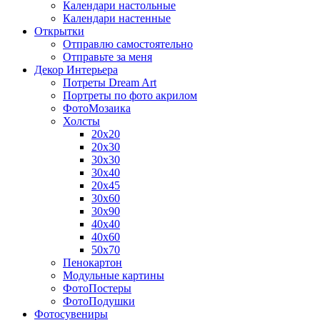
Календари настольные
Календари настенные
Открытки
Отправлю самостоятельно
Отправьте за меня
Декор Интерьера
Потреты Dream Art
Портреты по фото акрилом
ФотоМозаика
Холсты
20х20
20х30
30х30
30х40
20х45
30х60
30х90
40х40
40х60
50х70
Пенокартон
Модульные картины
ФотоПостеры
ФотоПодушки
Фотоcувениры