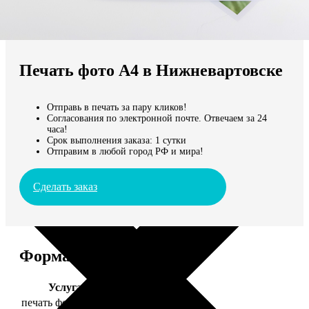
Не нашли Ваш город?
Мы доставляем по всему миру
Печать фото А4 в Нижневартовске
Продолжить без города
Отправь в печать за пару кликов!
Согласования по электронной почте. Отвечаем за 24
часа!
Срок выполнения заказа: 1 сутки
Отправим в любой город РФ и мира!
Сделать заказ
Форматы и цены
Услуга
Цена, руб.
печать фото 20х30
129