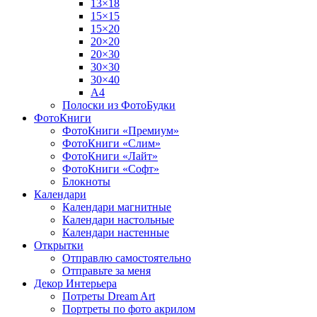
13×18
15×15
15×20
20×20
20×30
30×30
30×40
A4
Полоски из ФотоБудки
ФотоКниги
ФотоКниги «Премиум»
ФотоКниги «Слим»
ФотоКниги «Лайт»
ФотоКниги «Софт»
Блокноты
Календари
Календари магнитные
Календари настольные
Календари настенные
Открытки
Отправлю самостоятельно
Отправьте за меня
Декор Интерьера
Потреты Dream Art
Портреты по фото акрилом