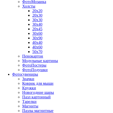
ФотоМозаика
Холсты
20х20
20х30
30х30
30х40
20х45
30х60
30х90
40х40
40х60
50х70
Пенокартон
Модульные картины
ФотоПостеры
ФотоПодушки
Фотоcувениры
Значки
Коврик для мыши
Кружки
Новогодние шары
Пазл картонный
Тарелки
Магниты
Пазлы магнитные