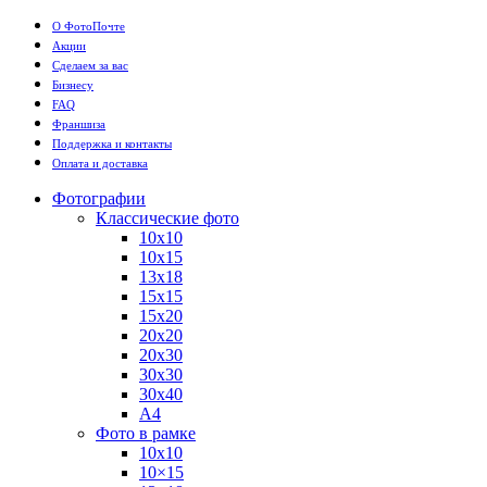
О ФотоПочте
Акции
Сделаем за вас
Бизнесу
FAQ
Франшиза
Поддержка и контакты
Оплата и доставка
Фотографии
Классические фото
10х10
10х15
13х18
15х15
15х20
20х20
20х30
30х30
30х40
А4
Фото в рамке
10х10
10×15