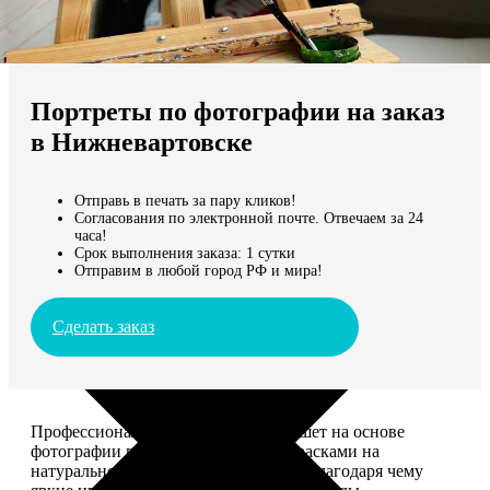
Не нашли Ваш город?
Мы доставляем по всему миру
Портреты по фотографии на заказ
Продолжить без города
в Нижневартовске
Отправь в печать за пару кликов!
Согласования по электронной почте. Отвечаем за 24
часа!
Срок выполнения заказа: 1 сутки
Отправим в любой город РФ и мира!
Сделать заказ
Профессиональный художник напишет на основе
фотографии портрет акриловыми красками на
натуральном холсте. Покроет лаком, благодаря чему