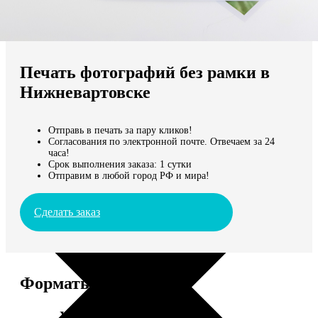
Не нашли Ваш город?
Мы доставляем по всему миру
Печать фотографий без рамки в
Продолжить без города
Нижневартовске
Отправь в печать за пару кликов!
Согласования по электронной почте. Отвечаем за 24
часа!
Срок выполнения заказа: 1 сутки
Отправим в любой город РФ и мира!
Сделать заказ
Форматы и цены
Услуга
Цена, руб.