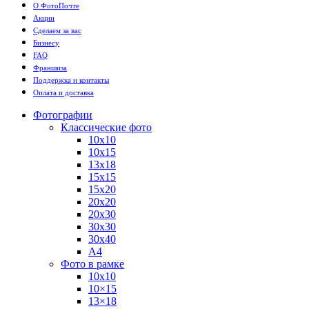
О ФотоПочте
Акции
Сделаем за вас
Бизнесу
FAQ
Франшиза
Поддержка и контакты
Оплата и доставка
Фотографии
Классические фото
10х10
10х15
13х18
15х15
15х20
20х20
20х30
30х30
30х40
А4
Фото в рамке
10х10
10×15
13×18