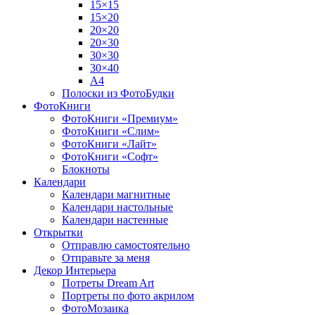
15×15
15×20
20×20
20×30
30×30
30×40
A4
Полоски из ФотоБудки
ФотоКниги
ФотоКниги «Премиум»
ФотоКниги «Слим»
ФотоКниги «Лайт»
ФотоКниги «Софт»
Блокноты
Календари
Календари магнитные
Календари настольные
Календари настенные
Открытки
Отправлю самостоятельно
Отправьте за меня
Декор Интерьера
Потреты Dream Art
Портреты по фото акрилом
ФотоМозаика