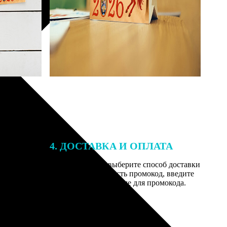
4. ДОСТАВКА И ОПЛАТА
той. После
Введите адрес и выберите способ доставки
 на email с
заказа. Если у вас есть промокод, введите
вим заказ
его в специальное поле для промокода.
мером для