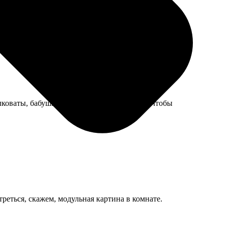
лковаты, бабушке пришлось очки надевать, чтобы
треться, скажем, модульная картина в комнате.