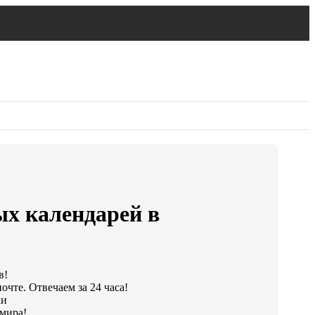
ых календарей в
в!
очте. Отвечаем за 24 часа!
ки
мира!