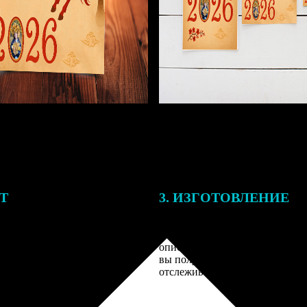
ЕТ
3. ИЗГОТОВЛЕНИЕ
подготовки заказа к печати
Оплатите заказ банковской кар
алисты могут связаться с Вами
оплаты получите подтверждение
му телефону или email для
описанием заказа. Когда отпра
я деталей.
вы получите письмо с трек-но
отслеживания.