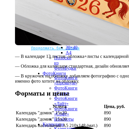
рамке
10х10
10×15
13×18
15×15
15×20
20×20
20×30
Не нашли Ваш город?
Мы доставляем по всему миру
30×30
30×40
Продолжить без города
A4
— В календаре 13 листов: обложка+листы с календарной 
Полоски
из
— Обложка для календаря стандартная, дизайн обновляе
ФотоБудки
ФотоКниги
— В кружочек на обложку добавляем фотографию с одной
ФотоКниги
именно фото хотите на обложку.
«Премиум»
ФотоКниги
Форматы и цены
«Слим»
ФотоКниги
«Лайт»
Услуга
Цена, руб.
ФотоКниги
Календарь "домик" 15х20
890
«Софт»
Календарь "домик" 15х20
890
Блокноты
Календари
Календарь настольный А5 210х148 (мат.)
890
Календари