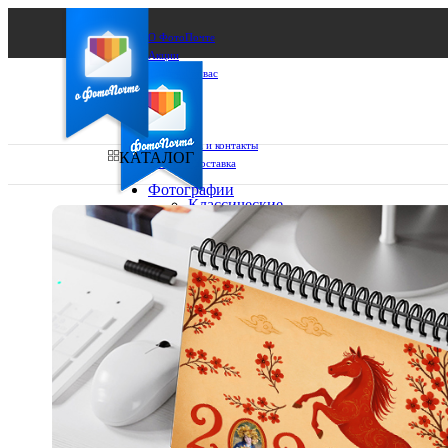
О ФотоПочте
Акции
Сделаем за вас
Бизнесу
FAQ
Франшиза
Поддержка и контакты
КАТАЛОГ
Оплата и доставка
Фотографии
Классические
фото
Ваш город:
10х10
10х15
Ваш регион доставки
13х18
15х15
Выберите из списка:
15х20
20х20
20х30
30х30
30х40
А4
Фото
в