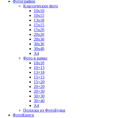
Фотографии
Классические фото
10х10
10х15
13х18
15х15
15х20
20х20
20х30
30х30
30х40
А4
Фото в рамке
10х10
10×15
13×18
15×15
15×20
20×20
20×30
30×30
30×40
A4
Полоски из ФотоБудки
ФотоКниги