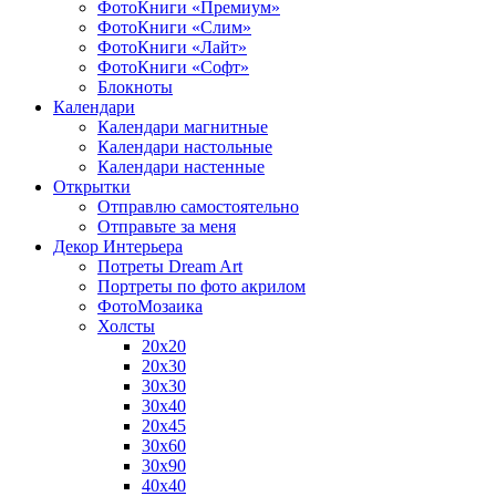
ФотоКниги «Премиум»
ФотоКниги «Слим»
ФотоКниги «Лайт»
ФотоКниги «Софт»
Блокноты
Календари
Календари магнитные
Календари настольные
Календари настенные
Открытки
Отправлю самостоятельно
Отправьте за меня
Декор Интерьера
Потреты Dream Art
Портреты по фото акрилом
ФотоМозаика
Холсты
20х20
20х30
30х30
30х40
20х45
30х60
30х90
40х40