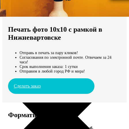
Не нашли Ваш город?
Мы доставляем по всему миру
Печать фото 10х10 с рамкой в
Продолжить без города
Нижневартовске
Отправь в печать за пару кликов!
Согласования по электронной почте. Отвечаем за 24
часа!
Срок выполнения заказа: 1 сутки
Отправим в любой город РФ и мира!
Сделать заказ
Форматы и цены
Услуга
Цена, руб.