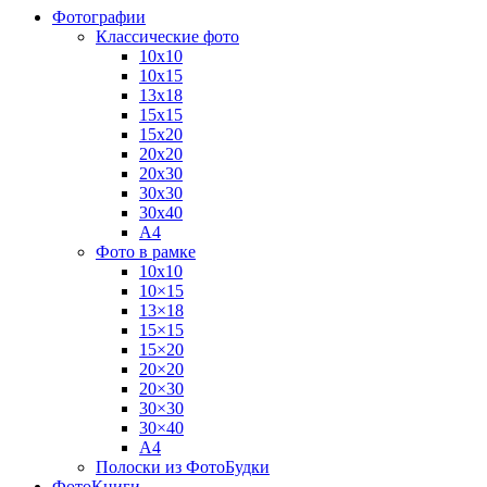
Фотографии
Классические фото
10х10
10х15
13х18
15х15
15х20
20х20
20х30
30х30
30х40
А4
Фото в рамке
10х10
10×15
13×18
15×15
15×20
20×20
20×30
30×30
30×40
A4
Полоски из ФотоБудки
ФотоКниги