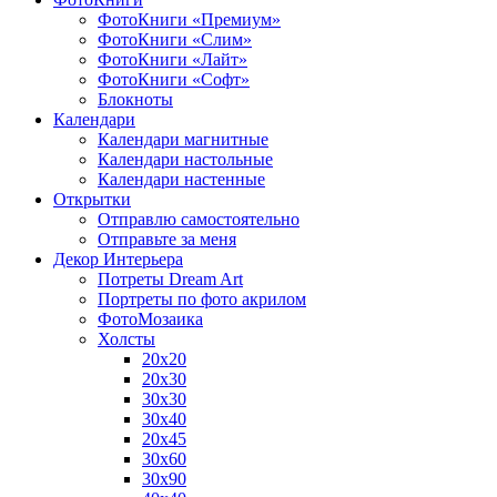
ФотоКниги «Премиум»
ФотоКниги «Слим»
ФотоКниги «Лайт»
ФотоКниги «Софт»
Блокноты
Календари
Календари магнитные
Календари настольные
Календари настенные
Открытки
Отправлю самостоятельно
Отправьте за меня
Декор Интерьера
Потреты Dream Art
Портреты по фото акрилом
ФотоМозаика
Холсты
20х20
20х30
30х30
30х40
20х45
30х60
30х90