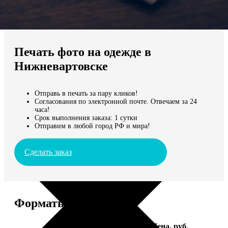
Не нашли Ваш город?
Мы доставляем по всему миру
Печать фото на одежде в
Продолжить без города
Нижневартовске
Отправь в печать за пару кликов!
Согласования по электронной почте. Отвечаем за 24
часа!
Срок выполнения заказа: 1 сутки
Отправим в любой город РФ и мира!
Сделать заказ
Форматы и цены
Услуга
Цена, руб.