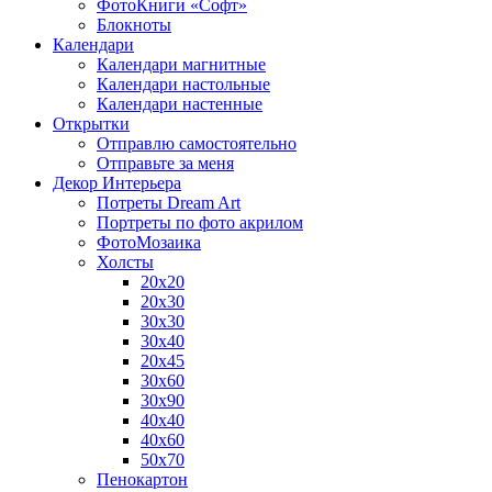
ФотоКниги «Софт»
Блокноты
Календари
Календари магнитные
Календари настольные
Календари настенные
Открытки
Отправлю самостоятельно
Отправьте за меня
Декор Интерьера
Потреты Dream Art
Портреты по фото акрилом
ФотоМозаика
Холсты
20х20
20х30
30х30
30х40
20х45
30х60
30х90
40х40
40х60
50х70
Пенокартон