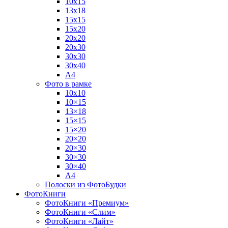
10х15
13х18
15х15
15х20
20х20
20х30
30х30
30х40
А4
Фото в рамке
10х10
10×15
13×18
15×15
15×20
20×20
20×30
30×30
30×40
A4
Полоски из ФотоБудки
ФотоКниги
ФотоКниги «Премиум»
ФотоКниги «Слим»
ФотоКниги «Лайт»