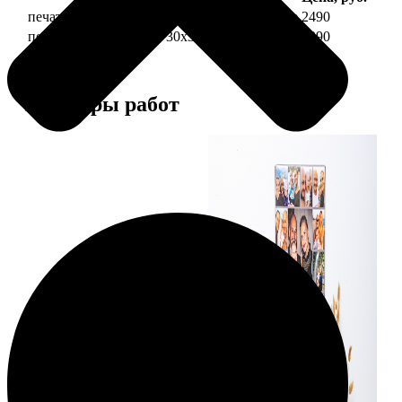
печать фото на холсте 30х30 на подрамнике
2490
печать фото на холсте 30х30 в раме
4990
Примеры работ