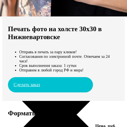
Не нашли Ваш город?
Мы доставляем по всему миру
Печать фото на холсте 30х30 в
Продолжить без города
Нижневартовске
Отправь в печать за пару кликов!
Согласования по электронной почте. Отвечаем за 24
часа!
Срок выполнения заказа: 1 сутки
Отправим в любой город РФ и мира!
Сделать заказ
Форматы и цены
Услуга
Цена, руб.