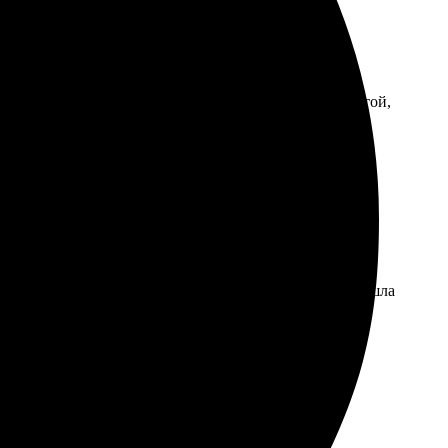
агрузила фото, выбрала размер, оформила. Сайт простой,
тельно закажу ещё раз!
осто и удобно. Выбор дизайнов большой, так что нашла
 всем!