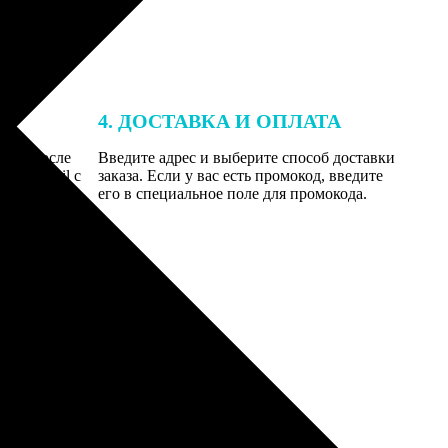
4. ДОСТАВКА И ОПЛАТА
той. После
Введите адрес и выберите способ доставки
 на email с
заказа. Если у вас есть промокод, введите
вим заказ
его в специальное поле для промокода.
мером для