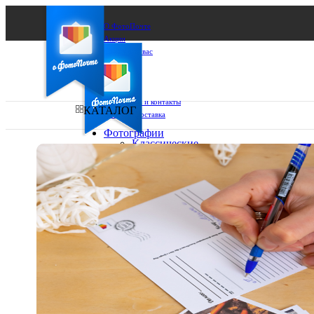
О ФотоПочте
Акции
Сделаем за вас
Бизнесу
FAQ
Франшиза
Поддержка и контакты
КАТАЛОГ
Оплата и доставка
Фотографии
Классические
фото
Ваш город:
10х10
10х15
Ваш регион доставки
13х18
15х15
Выберите из списка:
15х20
20х20
20х30
30х30
30х40
А4
Фото
в