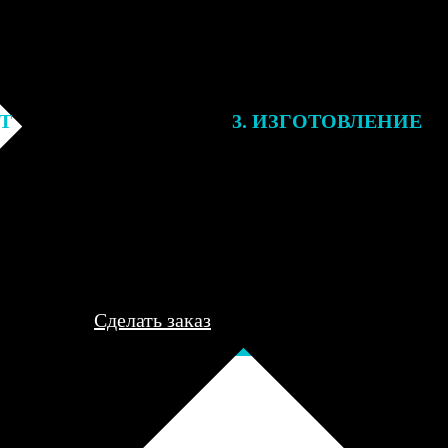
ЕТ
3. ИЗГОТОВЛЕНИЕ
подготовки заказа к печати
Оплатите заказ банковской кар
алисты могут связаться с Вами
оплаты получите подтверждение
му телефону или email для
описанием заказа. Когда отпра
я деталей.
вы получите письмо с трек-но
отслеживания.
Сделать заказ