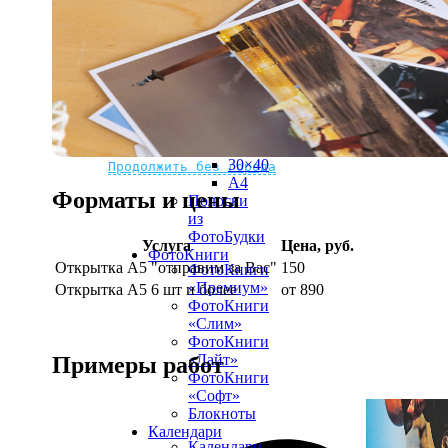
рамке
10х10
10×15
13×18
15×15
15×20
20×20
20×30
Не нашли Ваш город?
Мы доставляем по всему миру
30×30
30×40
Продолжить без города
A4
Форматы и цены
Полоски
из
ФотоБудки
Услуга
Цена, руб.
ФотоКниги
Открытка А5 "отправим за Вас"
150
ФотоКниги
«Премиум»
Открытка А5 6 шт и более
от 890
ФотоКниги
«Слим»
ФотоКниги
«Лайт»
Примеры работ
ФотоКниги
«Софт»
Блокноты
Календари
Календари