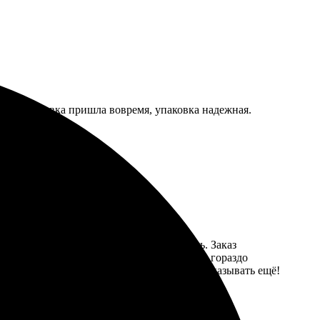
ркий. Доставка пришла вовремя, упаковка надежная.
легко всё отредактировала, выбрала стиль. Заказ
ти яркие и четкие. Цены приятно удивили, гораздо
ики. В общем, осталась довольна и буду заказывать ещё!