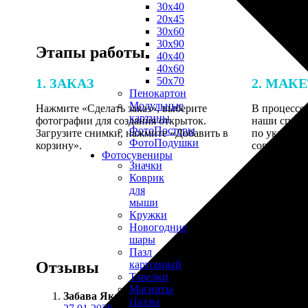
30х40
20х45
30х60
30х90
Этапы работы
40х40
40х60
50х70
1. ЗАКАЗ
2. МАК
Пенокартон
Модульные
Нажмите «Сделать заказ», выберите
В процессе 
картины
фотографии для создания открыток.
наши специ
ФотоПостеры
Загрузите снимки, нажмите «Добавить в
по указанно
ФотоПодушки
корзину».
согласовани
Фотоcувениры
Значки
Коврик
для
мыши
Кружки
Новогодние
шары
Пазл
Отзывы
картонный
Тарелки
Магниты
Забава Яковлева
:
Пазлы