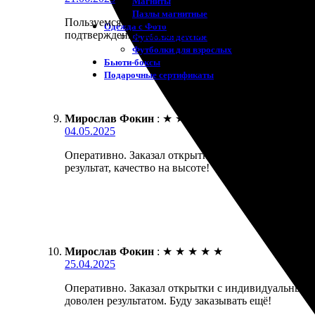
Магниты
Пазлы магнитные
Пользуемся услугами для печати открыток. Заказ о
Одежда с Фото
подтверждения заказа. Меня порадовало качество п
Футболки детские
Футболки для взрослых
Бьюти-боксы
Подарочные сертификаты
Мирослав Фокин
:
★
★
★
★
★
04.05.2025
Оперативно. Заказал открытки в этом сервисе. Загр
результат, качество на высоте!
Мирослав Фокин
:
★
★
★
★
★
25.04.2025
Оперативно. Заказал открытки с индивидуальным д
доволен результатом. Буду заказывать ещё!