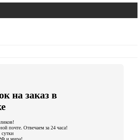
к на заказ в
ке
кликов!
ой почте. Отвечаем за 24 часа!
 сутки
РФ и мира!