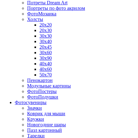
Потреты Dream Art
Портреты по фото акрилом
ФотоМозаика
Холсты
20х20
20х30
30х30
30х40
20х45
30х60
30х90
40х40
40х60
50х70
Пенокартон
Модульные картины
ФотоПостеры
ФотоПодушки
Фотоcувениры
Значки
Коврик для мыши
Кружки
Новогодние шары
Пазл картонный
Тарелки