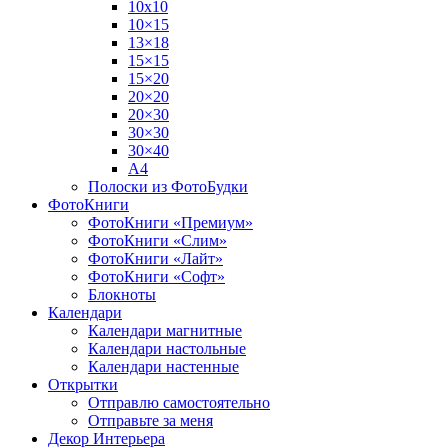
10х10
10×15
13×18
15×15
15×20
20×20
20×30
30×30
30×40
A4
Полоски из ФотоБудки
ФотоКниги
ФотоКниги «Премиум»
ФотоКниги «Слим»
ФотоКниги «Лайт»
ФотоКниги «Софт»
Блокноты
Календари
Календари магнитные
Календари настольные
Календари настенные
Открытки
Отправлю самостоятельно
Отправьте за меня
Декор Интерьера