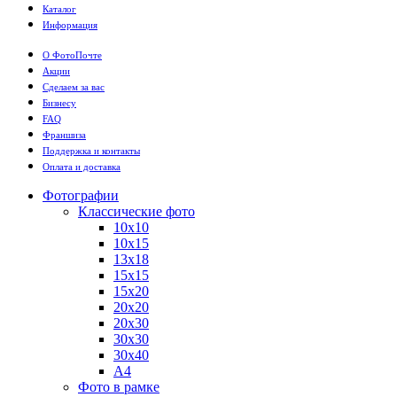
Каталог
Информация
О ФотоПочте
Акции
Сделаем за вас
Бизнесу
FAQ
Франшиза
Поддержка и контакты
Оплата и доставка
Фотографии
Классические фото
10х10
10х15
13х18
15х15
15х20
20х20
20х30
30х30
30х40
А4
Фото в рамке