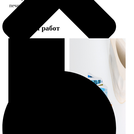
печать фото 15х15
43
Примеры работ