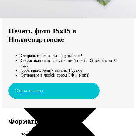
Не нашли Ваш город?
Мы доставляем по всему миру
Печать фото 15х15 в
Продолжить без города
Нижневартовске
Отправь в печать за пару кликов!
Согласования по электронной почте. Отвечаем за 24
часа!
Срок выполнения заказа: 1 сутки
Отправим в любой город РФ и мира!
Сделать заказ
Форматы и цены
Услуга
Цена, руб.