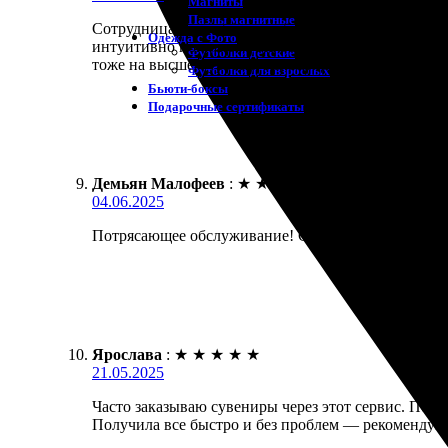
Магниты
Пазлы магнитные
Сотрудница очень быстро обработала мой заказ. Я 
Одежда с Фото
интуитивно понятным. На всех этапах меня информ
Футболки детские
тоже на высшем уровне. Рекомендую попробовать!
Футболки для взрослых
Бьюти-боксы
Подарочные сертификаты
Демьян Малофеев
:
★
★
★
★
★
04.06.2025
Потрясающее обслуживание! Сделал заказ на открыт
Ярослава
:
★
★
★
★
★
21.05.2025
Часто заказываю сувениры через этот сервис. Печат
Получила все быстро и без проблем — рекомендую