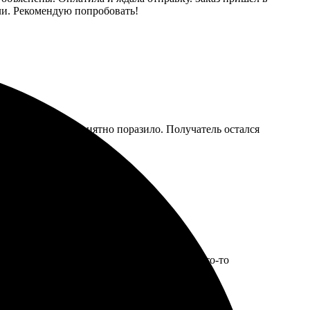
али. Рекомендую попробовать!
яркие, качество приятно поразило. Получатель остался
вился выбор дизайнов, можно подобрать что-то
летворила все ожидания! Рекомендую!