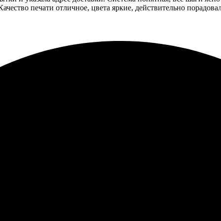
Качество печати отличное, цвета яркие, действительно порадов
аказ оформить легко, выбор большой. Доставка в срок. Картинки 
ой в Нижневартовск. Все прошло гладко и быстро. Очень понра
й. Открытки пришли точно в срок и в отличном качестве. Удов