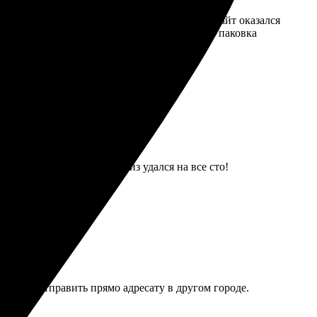
 отправки. Благодаря простому интерфейсу сайт оказался
чати отличное, цвета яркие и насыщенные. Упаковка
ественная печать. Сюрприз удался на все сто!
о можно отправить прямо адресату в другом городе.