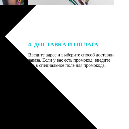
4. ДОСТАВКА И ОПЛАТА
той. После
Введите адрес и выберите способ доставки
 на email с
заказа. Если у вас есть промокод, введите
вим заказ
его в специальное поле для промокода.
мером для