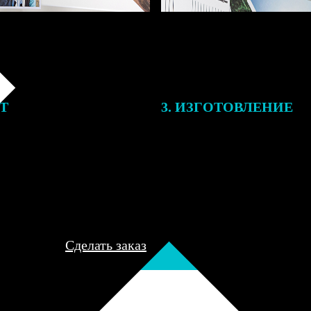
ЕТ
3. ИЗГОТОВЛЕНИЕ
подготовки заказа к печати
Оплатите заказ банковской кар
алисты могут связаться с Вами
оплаты получите подтверждение
му телефону или email для
описанием заказа. Когда отпра
я деталей.
вы получите письмо с трек-но
отслеживания.
Сделать заказ