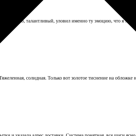
ер, видимо, талантливый, уловил именно ту эмоцию, что я хотел
яжеленная, солидная. Только вот золотое тиснение на обложке н
ки и указала адрес доставки. Система понятная, все шаги ясно