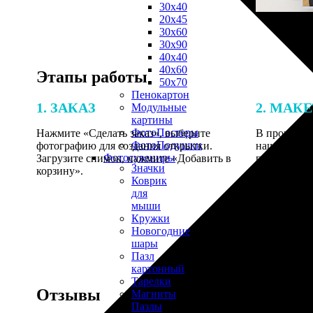
30х40
20х45
30х60
30х90
40х40
40х60
Этапы работы
50х70
Пенокартон
1. ЗАКАЗ
2. МАК
Модульные
картины
ФотоПостеры
Нажмите «Сделать заказ», выберите
В процессе 
ФотоПодушки
фотографию для создания открытки.
наши специ
Фотоcувениры
Загрузите снимок, нажмите «Добавить в
по указанно
Значки
корзину».
согласовани
Коврик
для
мыши
Кружки
Новогодние
шары
Пазл
картонный
Тарелки
Отзывы
Магниты
Пазлы