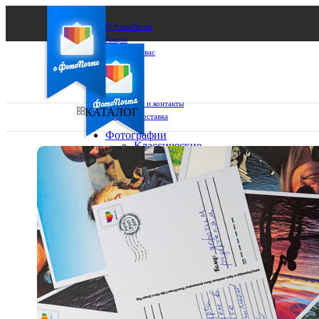
О ФотоПочте
Акции
Сделаем за вас
Бизнесу
FAQ
Франшиза
Поддержка и контакты
КАТАЛОГ
Оплата и доставка
Фотографии
Классические
фото
Ваш город:
10х10
10х15
Ваш регион доставки
13х18
15х15
Выберите из списка:
15х20
20х20
20х30
30х30
30х40
А4
Фото
в