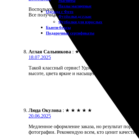
Магниты
Пазлы магнитные
Воспользовалась услугой печати фотокниги. Онлай
Одежда с Фото
Все получилось, как я задумала. Рекомендую всем!
Футболки детские
Футболки для взрослых
Бьюти-боксы
Подарочные сертификаты
Аглая Сальникова
:
★
★
★
★
★
18.07.2025
Такой классный сервис! Удобный интерфейс, просто
высоте, цвета яркие и насыщенные. Радует разноо
Люда Окулова
:
★
★
★
★
★
20.06.2025
Медленное оформление заказа, но результат порази
фотографии. Рекомендую всем, кто ценит качество!