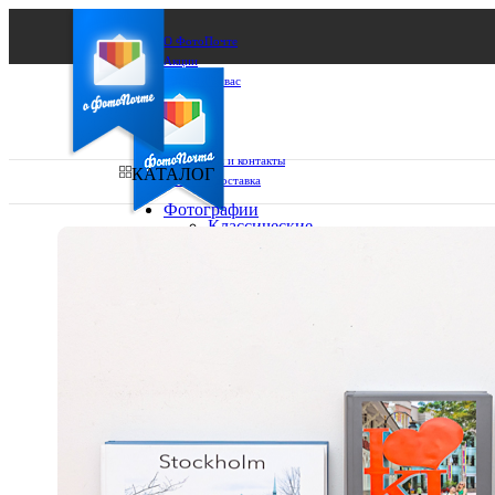
О ФотоПочте
Акции
Сделаем за вас
Бизнесу
FAQ
Франшиза
Поддержка и контакты
КАТАЛОГ
Оплата и доставка
Фотографии
Классические
фото
Ваш город:
10х10
10х15
Ваш регион доставки
13х18
15х15
Выберите из списка:
15х20
20х20
20х30
30х30
30х40
А4
Фото
в