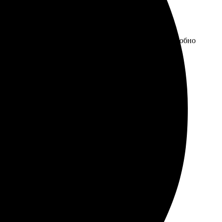
о великолепной! Выбор дизайна радует, все очень удобно
. Обязательно вернусь снова!
ния, удобный интерфейс, быстрая доставка. Каждая
ы, они выглядят великолепно. Обязательно буду