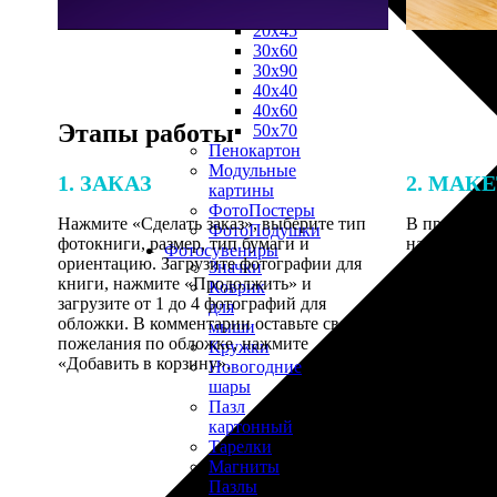
30х40
20х45
30х60
30х90
40х40
40х60
Этапы работы
50х70
Пенокартон
Модульные
1. ЗАКАЗ
2. МАК
картины
ФотоПостеры
Нажмите «Сделать заказ», выберите тип
В процессе 
ФотоПодушки
фотокниги, размер, тип бумаги и
наши специ
Фотоcувениры
ориентацию. Загрузите фотографии для
по указанно
Значки
книги, нажмите «Продолжить» и
согласовани
Коврик
загрузите от 1 до 4 фотографий для
для
обложки. В комментарии оставьте свои
мыши
пожелания по обложке, нажмите
Кружки
«Добавить в корзину».
Новогодние
шары
Пазл
картонный
Тарелки
Магниты
Пазлы