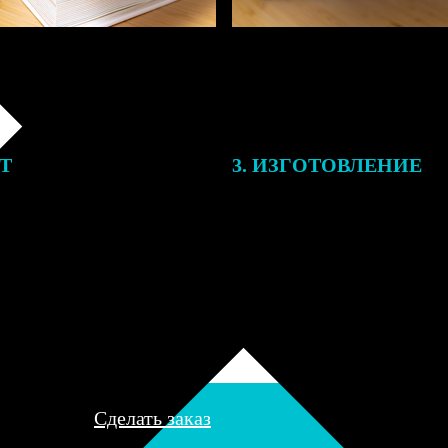
ЕТ
3. ИЗГОТОВЛЕНИЕ
подготовки заказа к печати
Оплатите заказ банковской кар
алисты могут связаться с Вами
оплаты получите подтверждение
му телефону или email для
описанием заказа. Когда отпра
я деталей.
вы получите письмо с трек-но
отслеживания.
Сделать заказ