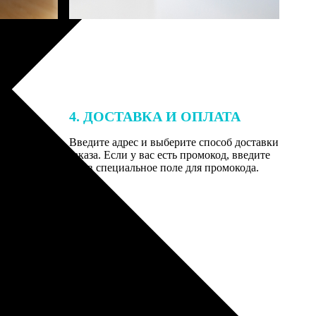
4. ДОСТАВКА И ОПЛАТА
той. После
Введите адрес и выберите способ доставки
 на email с
заказа. Если у вас есть промокод, введите
вим заказ
его в специальное поле для промокода.
мером для