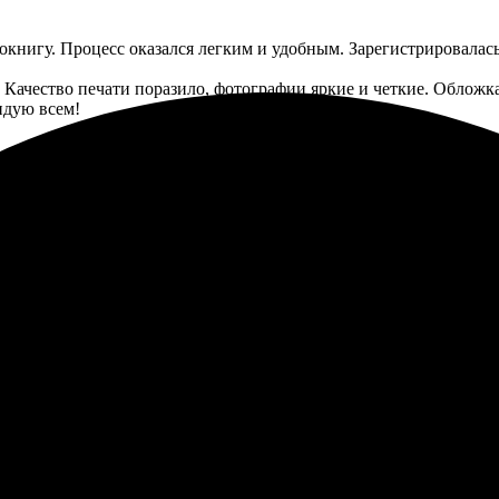
окнигу. Процесс оказался легким и удобным. Зарегистрировалась
 Качество печати поразило, фотографии яркие и четкие. Обложка
ндую всем!
тлениями. Пользоваться сервисом оказалось просто и удобно. И
и и выбрать формат.
зайн. Заказ пришел в оговоренные сроки, и я была приятно удив
оналы своего дела.
ата превосходили все ожидания. Обязательно вернусь снова, ве