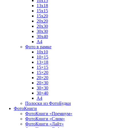
10х15
13х18
15х15
15х20
20х20
20х30
30х30
30х40
А4
Фото в рамке
10х10
10×15
13×18
15×15
15×20
20×20
20×30
30×30
30×40
A4
Полоски из ФотоБудки
ФотоКниги
ФотоКниги «Премиум»
ФотоКниги «Слим»
ФотоКниги «Лайт»