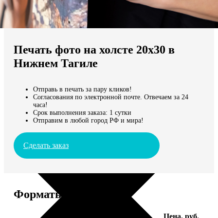
Не нашли Ваш город?
Мы доставляем по всему миру
Печать фото на холсте 20х30 в
Продолжить без города
Нижнем Тагиле
Отправь в печать за пару кликов!
Согласования по электронной почте. Отвечаем за 24
часа!
Срок выполнения заказа: 1 сутки
Отправим в любой город РФ и мира!
Сделать заказ
Форматы и цены
Услуга
Цена, руб.