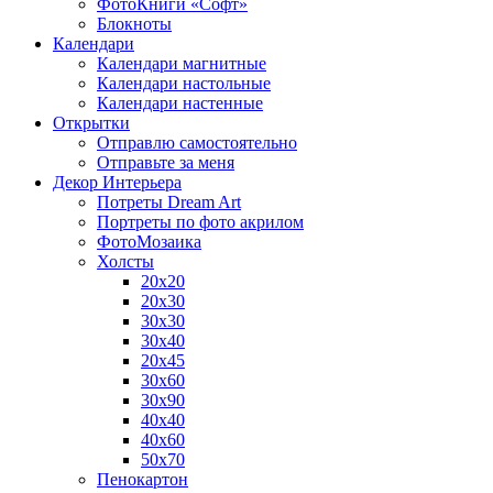
ФотоКниги «Софт»
Блокноты
Календари
Календари магнитные
Календари настольные
Календари настенные
Открытки
Отправлю самостоятельно
Отправьте за меня
Декор Интерьера
Потреты Dream Art
Портреты по фото акрилом
ФотоМозаика
Холсты
20х20
20х30
30х30
30х40
20х45
30х60
30х90
40х40
40х60
50х70
Пенокартон