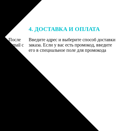
4. ДОСТАВКА И ОПЛАТА
той. После
Введите адрес и выберите способ доставки
 на email с
заказа. Если у вас есть промокод, введите
вим заказ
его в специальное поле для промокода
мером для