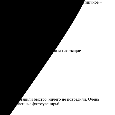
добном пункте выдачи. Качество печати просто отличное –
ото. Через несколько дней получила настоящие
е. Заказ доставили быстро, ничего не повредили. Очень
юбит качественные фотосувениры!