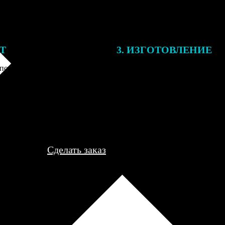
ЕТ
3. ИЗГОТОВЛЕНИЕ
подготовки заказа к печати
Оплатите заказ банковской кар
алисты могут связаться с Вами
оплаты получите подтверждение
му телефону или email для
описанием заказа. Когда отпра
я деталей.
вы получите письмо с трек-но
отслеживания.
Сделать заказ