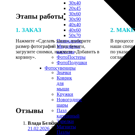
30х40
20х45
30х60
Этапы работы
30х90
40х40
1. ЗАКАЗ
2. МАК
40х60
50х70
Нажмите «Сделать заказ», выберите
В процессе 
Пенокартон
размер фотографий и тип бумаги,
наши специ
Модульные
загрузите снимки, нажмите «Добавить в
по указанно
картины
корзину».
согласовани
ФотоПостеры
ФотоПодушки
Фотоcувениры
Значки
Коврик
для
мыши
Кружки
Новогодние
шары
Отзывы
Пазл
картонный
Тарелки
Влада Белкина
:
Магниты
21.02.2026
Пазлы