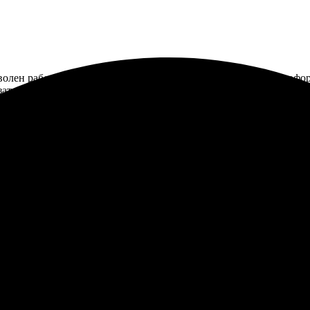
олен работой, всё классно выполнено. Удобный сайт, легко оформ
зательно обращусь снова!
зала печать фото 15х15. Процесс оформления заказа был простым
ьно обращусь снова.