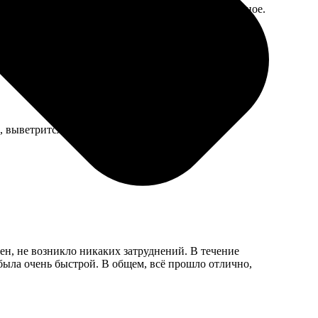
о немного размыто, но общее впечатление интересное.
, выветрится.
ен, не возникло никаких затруднений. В течение
 была очень быстрой. В общем, всё прошло отлично,