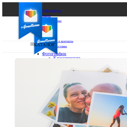
О ФотоПочте
Акции
Сделаем за вас
Бизнесу
FAQ
Франшиза
Поддержка и контакты
КАТАЛОГ
Оплата и доставка
Фотографии
Классические
фото
Ваш город:
10х10
10х15
Ваш регион доставки
13х18
15х15
Выберите из списка:
15х20
20х20
20х30
30х30
30х40
А4
Фото
в