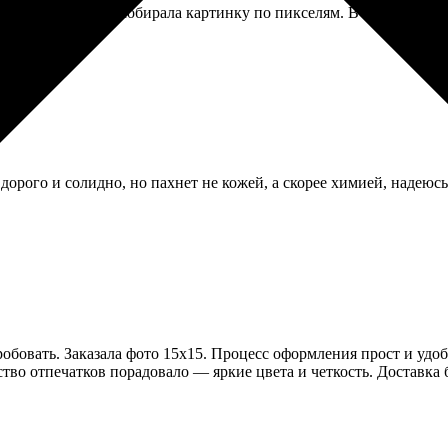
ота кропотливая, собирала картинку по пикселям. В итоге вышл
дорого и солидно, но пахнет не кожей, а скорее химией, надеюсь
бовать. Заказала фото 15х15. Процесс оформления прост и удоб
тво отпечатков порадовало — яркие цвета и четкость. Доставка