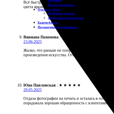
Магниты
Всё быстро, и главное – без лишних хлопот! Оплат
Пазлы магнитные
цвета яркие, детали четкие. Теперь у меня есть кр
Одежда с Фото
Футболки детские
Футболки для взрослых
Бьюти-боксы
Подарочные сертификаты
Вивиана Пахомова
:
★
★
★
★
★
23.06.2025
Жалко, что раньше не попробовала. Все сделано бы
произведения искусства. Отпечатки четкие, цвета я
Юна Павловская
:
★
★
★
★
★
29.05.2025
Отдала фотографии на печать и осталась в полном 
порадовала хорошая обращенность с клиентами. Об