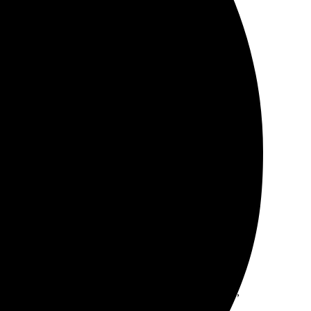
мер, оформил заказ без проблем.
пределенно буду заказывать снова.
понятный. Оперативная доставка и отличное качество.
с заказа оказался очень простым: зашла на сайт,