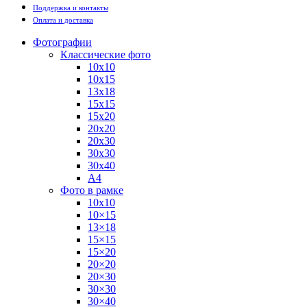
Поддержка и контакты
Оплата и доставка
Фотографии
Классические фото
10х10
10х15
13х18
15х15
15х20
20х20
20х30
30х30
30х40
А4
Фото в рамке
10х10
10×15
13×18
15×15
15×20
20×20
20×30
30×30
30×40