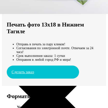
Не нашли Ваш город?
Мы доставляем по всему миру
Печать фото 13х18 в Нижнем
Продолжить без города
Тагиле
Отправь в печать за пару кликов!
Согласования по электронной почте. Отвечаем за 24
часа!
Срок выполнения заказа: 1 сутки
Отправим в любой город РФ и мира!
Сделать заказ
Форматы и цены
Услуга
Цена, руб.