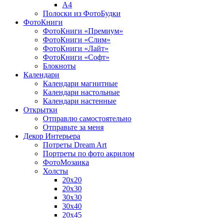
A4
Полоски из ФотоБудки
ФотоКниги
ФотоКниги «Премиум»
ФотоКниги «Слим»
ФотоКниги «Лайт»
ФотоКниги «Софт»
Блокноты
Календари
Календари магнитные
Календари настольные
Календари настенные
Открытки
Отправлю самостоятельно
Отправьте за меня
Декор Интерьера
Потреты Dream Art
Портреты по фото акрилом
ФотоМозаика
Холсты
20х20
20х30
30х30
30х40
20х45