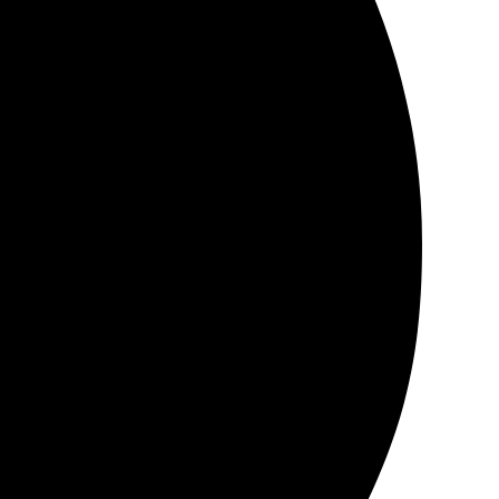
ду новые заказы!
айт. Оперативно связались, все уточнили. Результат
йна порадовал, заказ пришёл в срок. Качество