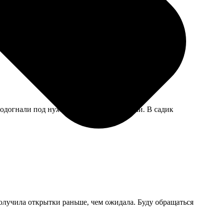
мне такой вариант даже больше нравится. На память
подогнали под нужный размер, фон убрали. В садик
олучила открытки раньше, чем ожидала. Буду обращаться