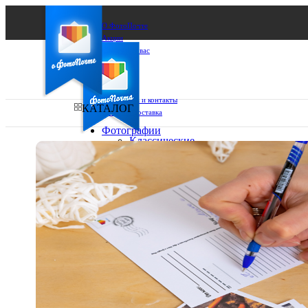
О ФотоПочте
Акции
Сделаем за вас
Бизнесу
FAQ
Франшиза
Поддержка и контакты
КАТАЛОГ
Оплата и доставка
Фотографии
Классические
фото
Ваш город:
10х10
10х15
Ваш регион доставки
13х18
15х15
Выберите из списка:
15х20
20х20
20х30
30х30
30х40
А4
Фото
в