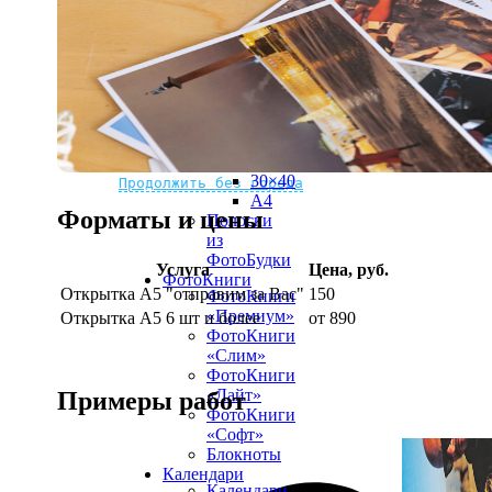
рамке
10х10
10×15
13×18
15×15
15×20
20×20
20×30
Не нашли Ваш город?
Мы доставляем по всему миру
30×30
30×40
Продолжить без города
A4
Форматы и цены
Полоски
из
ФотоБудки
Услуга
Цена, руб.
ФотоКниги
Открытка А5 "отправим за Вас"
150
ФотоКниги
«Премиум»
Открытка А5 6 шт и более
от 890
ФотоКниги
«Слим»
ФотоКниги
«Лайт»
Примеры работ
ФотоКниги
«Софт»
Блокноты
Календари
Календари