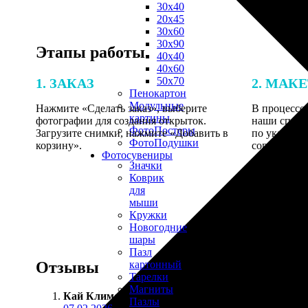
30х40
20х45
30х60
30х90
Этапы работы
40х40
40х60
50х70
1. ЗАКАЗ
2. МАК
Пенокартон
Модульные
Нажмите «Сделать заказ», выберите
В процессе 
картины
фотографии для создания открыток.
наши специ
ФотоПостеры
Загрузите снимки, нажмите «Добавить в
по указанно
ФотоПодушки
корзину».
согласовани
Фотоcувениры
Значки
Коврик
для
мыши
Кружки
Новогодние
шары
Пазл
Отзывы
картонный
Тарелки
Магниты
Кай Климов
:
Пазлы