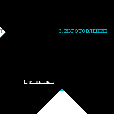
ЕТ
3. ИЗГОТОВЛЕНИЕ
подготовки заказа к печати
Оплатите заказ банковской кар
алисты могут связаться с Вами
оплаты получите подтверждение
му телефону или email для
описанием заказа. Когда отпра
я деталей.
вы получите письмо с трек-но
отслеживания.
Сделать заказ