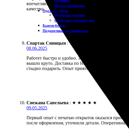
Магниты
впечатляющее, картинка яркая, цвета насыщенные.
Пазлы магнитные
качество.
Одежда с Фото
Футболки детские
Футболки для взрослых
Бьюти-боксы
Подарочные сертификаты
Спартак Синицын
:
★
★
★
★
★
08.06.2025
Работет быстро и удобно. Заказал открытки на зак
вышло круто. Доставка по Нижнему Тагилу заняла н
стыдно подарить. Опыт приятный, рекомендую.
Снежана Савельева
:
★
★
★
★
★
09.05.2025
Первый опыт с печатью открыток оказался приятны
после оформления, уточнили детали. Оперативная о