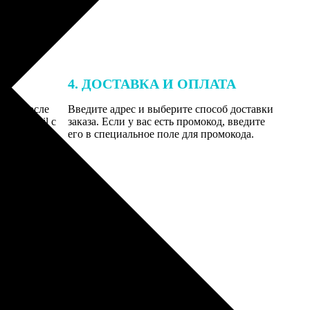
4. ДОСТАВКА И ОПЛАТА
той. После
Введите адрес и выберите способ доставки
 на email с
заказа. Если у вас есть промокод, введите
вим заказ
его в специальное поле для промокода.
мером для