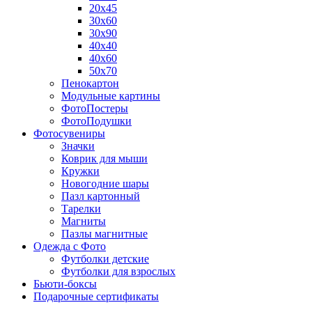
20х45
30х60
30х90
40х40
40х60
50х70
Пенокартон
Модульные картины
ФотоПостеры
ФотоПодушки
Фотоcувениры
Значки
Коврик для мыши
Кружки
Новогодние шары
Пазл картонный
Тарелки
Магниты
Пазлы магнитные
Одежда с Фото
Футболки детские
Футболки для взрослых
Бьюти-боксы
Подарочные сертификаты