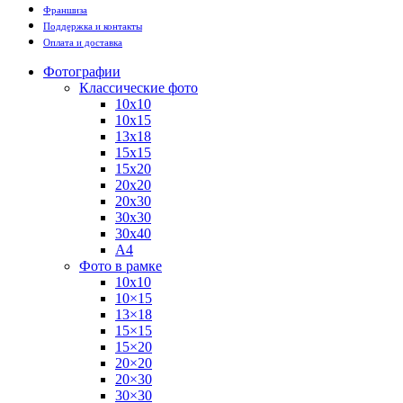
Франшиза
Поддержка и контакты
Оплата и доставка
Фотографии
Классические фото
10х10
10х15
13х18
15х15
15х20
20х20
20х30
30х30
30х40
А4
Фото в рамке
10х10
10×15
13×18
15×15
15×20
20×20
20×30
30×30