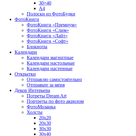
30×40
A4
Полоски из ФотоБудки
ФотоКниги
ФотоКниги «Премиум»
ФотоКниги «Слим»
ФотоКниги «Лайт»
ФотоКниги «Софт»
Блокноты
Календари
Календари магнитные
Календари настольные
Календари настенные
Открытки
Отправлю самостоятельно
Отправьте за меня
Декор Интерьера
Потреты Dream Art
Портреты по фото акрилом
ФотоМозаика
Холсты
20х20
20х30
30х30
30х40