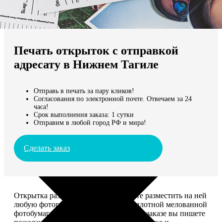
Не нашли Ваш город?
Мы доставляем по всему миру
Печать открыток с отправкой
Продолжить без города
адресату в Нижнем Тагиле
Отправь в печать за пару кликов!
Согласования по электронной почте. Отвечаем за 24
часа!
Срок выполнения заказа: 1 сутки
Отправим в любой город РФ и мира!
Сделать заказ
Открытка размером 10*15, вы можете разместить на ней
любую фотографию. Печатается на плотной мелованной
фотобумаге плотностью 300 г/м2. При заказе вы пишете