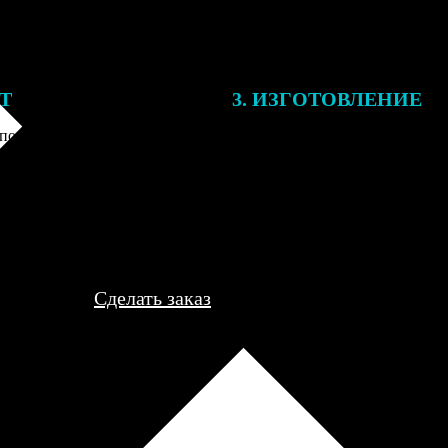
ЕТ
3. ИЗГОТОВЛЕНИЕ
подготовки заказа к печати
Оплатите заказ банковской кар
алисты могут связаться с Вами
оплаты получите подтверждение
му телефону или email для
описанием заказа. Когда отпра
я деталей.
вы получите письмо с трек-но
отслеживания.
Сделать заказ