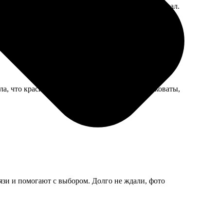
т. Говорит, процесс приятный, а результат обрадовал.
ла, что красиво. Только конверты немного тонковаты,
язи и помогают с выбором. Долго не ждали, фото