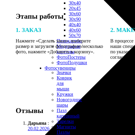
30х40
20х45
30х60
Этапы работы
30х90
40х40
1. ЗАКАЗ
2. МАК
40х60
50х70
Нажмите «Сделать заказ», выберите
В процессе 
Пенокартон
размер и загрузите фотографию/несколько
наши специ
Модульные
фото, нажмите «Добавить в корзину».
по указанно
картины
согласовани
ФотоПостеры
ФотоПодушки
Фотоcувениры
Значки
Коврик
для
мыши
Кружки
Новогодние
шары
Отзывы
Пазл
картонный
Тарелки
Дарьяна
:
Магниты
20.02.2026
Пазлы