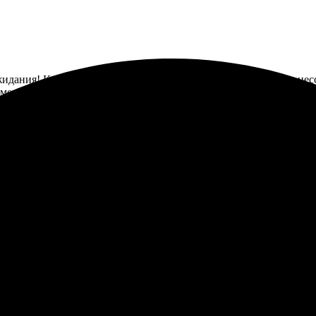
ожидания! Качество отличное, цвета яркие и насыщенные. Процес
комендую всем, кто ищет оригинальные подарки!
де заказать. Сравнила несколько компаний, остановилась здесь, 
рала размер, оформила заказ. Операторы быстро ответили на все
и четкие. Доставка прошла вовремя, без задержек. Все соответст