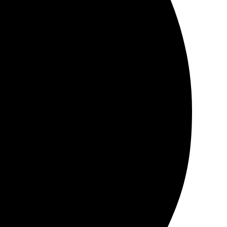
лучения. Качество просто потрясающее!
высшем уровне. Удобный сайт, быстро оформила заказ,
рок. Холст смотрится потрясающе, цвета яркие и