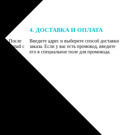
4. ДОСТАВКА И ОПЛАТА
той. После
Введите адрес и выберите способ доставки
 на email с
заказа. Если у вас есть промокод, введите
вим заказ
его в специальное поле для промокода.
мером для