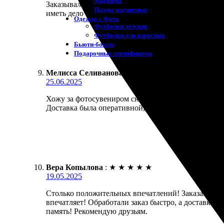
Магниты
Заказывали печать на холсте 20х45. Всё очень пон
Пазлы магнитные
иметь дело с профессионалами. Обязательно закажу
Одежда с Фото
Футболки детские
Футболки для взрослых
Бьюти-боксы
Подарочные сертификаты
Мелисса Селиванова
:
★
★
★
★
★
25.06.2025
Хожу за фотосувениром сюда регулярно. Оформление
Доставка была оперативной, пришло в целости. Р
Вера Копылова
:
★
★
★
★
★
19.05.2025
Столько положительных впечатлений! Заказала фото
впечатляет! Обработали заказ быстро, а доставка 
память! Рекомендую друзьям.