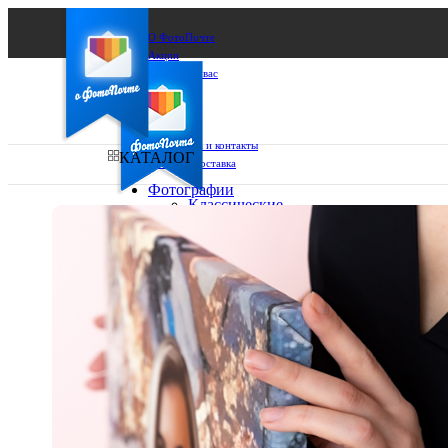
О ФотоПочте
Акции
Сделаем за вас
Бизнесу
FAQ
Франшиза
Поддержка и контакты
КАТАЛОГ
Оплата и доставка
Фотографии
Классические
фото
Ваш город:
10х10
10х15
Ваш регион доставки
13х18
15х15
Выберите из списка:
15х20
20х20
20х30
30х30
30х40
А4
Фото
в