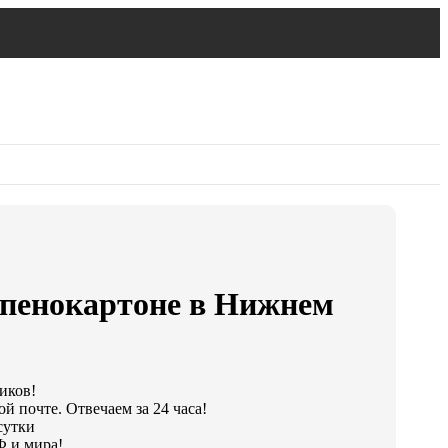
 пенокартоне в Нижнем
ликов!
й почте. Отвечаем за 24 часа!
сутки
Ф и мира!