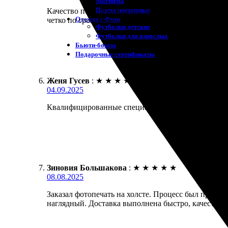
Магниты
Пазлы магнитные
Качество печати на высоте, цвета яркие. Заказал п
Одежда с Фото
четко по срокам, результат порадовал.
Футболки детские
Футболки для взрослых
Бьюти-боксы
Подарочные сертификаты
Женя Гусев
:
★
★
★
★
★
04.09.2025
Квалифицированные специалисты сделали отличный 
Зиновия Большакова
:
★
★
★
★
★
08.08.2025
Заказал фотопечать на холсте. Процесс был просты
наглядный. Доставка выполнена быстро, качество в