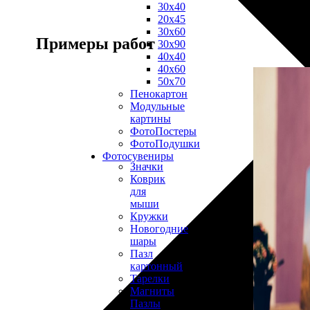
30х40
20х45
30х60
Примеры работ
30х90
40х40
40х60
50х70
Пенокартон
Модульные
картины
ФотоПостеры
ФотоПодушки
Фотоcувениры
Значки
Коврик
для
мыши
Кружки
Новогодние
шары
Пазл
картонный
Тарелки
Магниты
Пазлы