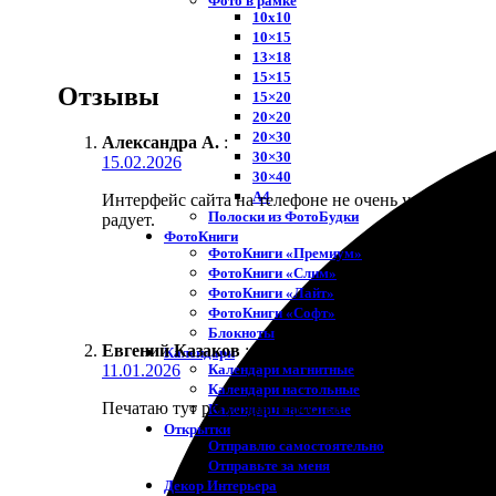
Фото в рамке
10х10
10×15
13×18
15×15
Отзывы
15×20
20×20
20×30
Александра А.
:
30×30
15.02.2026
30×40
A4
Интерфейс сайта на телефоне не очень удобный, при
Полоски из ФотоБудки
радует.
ФотоКниги
ФотоКниги «Премиум»
ФотоКниги «Слим»
ФотоКниги «Лайт»
ФотоКниги «Софт»
Блокноты
Евгений Казаков
:
Календари
Календари магнитные
11.01.2026
Календари настольные
Печатаю тут регулярно простые фото 10х15 для аль
Календари настенные
Открытки
Отправлю самостоятельно
Отправьте за меня
Декор Интерьера