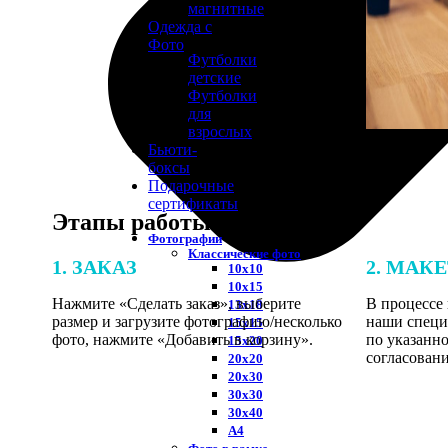
магнитные
Одежда с
Фото
Футболки
детские
Футболки
для
взрослых
Бьюти-
боксы
Подарочные
сертификаты
Этапы работы
Фотографии
Классические фото
1. ЗАКАЗ
2. МАК
10х10
10х15
Нажмите «Сделать заказ», выберите
В процессе 
13х18
размер и загрузите фотографию/несколько
наши специ
15х15
фото, нажмите «Добавить в корзину».
по указанно
15х20
согласовани
20х20
20х30
30х30
30х40
А4