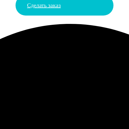
Сделать заказ
 загрузке фото иногда вылетает. На компьютере все нормально. 
бома. Никогда не подводили, цвета всегда точные, без синих или