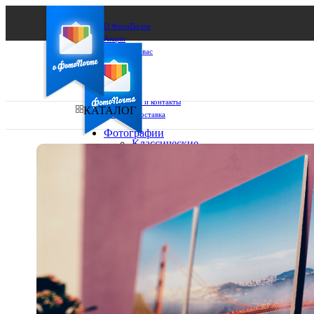
О ФотоПочте
Акции
Сделаем за вас
Бизнесу
FAQ
Франшиза
Поддержка и контакты
КАТАЛОГ
Оплата и доставка
Фотографии
Классические
фото
Ваш город:
10х10
10х15
Ваш регион доставки
13х18
15х15
Выберите из списка:
15х20
20х20
20х30
30х30
30х40
А4
Фото
в