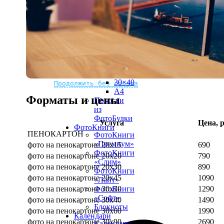
рамке
10х10
10×15
13×18
15×15
15×20
20×20
20×30
Не нашли Ваш город?
Мы доставляем по всему миру
30×30
30×40
Продолжить без города
A4
Форматы и цены
Полоски
из
ФотоБудки
Услуга
Цена, р
ФотоКниги
ПЕНОКАРТОН
ФотоКниги
«Премиум»
фото на пенокартоне 20х15
690
ФотоКниги
фото на пенокартоне 20х20
790
«Слим»
фото на пенокартоне 20х30
890
ФотоКниги
фото на пенокартоне 20х45
1090
«Лайт»
фото на пенокартоне 30х30
1290
ФотоКниги
«Софт»
фото на пенокартоне 30х40
1490
Блокноты
фото на пенокартоне 30х60
1990
Календари
фото на пенокартоне 30х90
2690
Календари