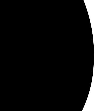
атанных фото превзошло мои ожидания. Они яркие и
довали. Картон крепкий, цвета яркие. Сделали всё