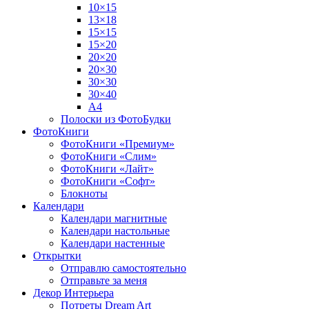
10×15
13×18
15×15
15×20
20×20
20×30
30×30
30×40
A4
Полоски из ФотоБудки
ФотоКниги
ФотоКниги «Премиум»
ФотоКниги «Слим»
ФотоКниги «Лайт»
ФотоКниги «Софт»
Блокноты
Календари
Календари магнитные
Календари настольные
Календари настенные
Открытки
Отправлю самостоятельно
Отправьте за меня
Декор Интерьера
Потреты Dream Art