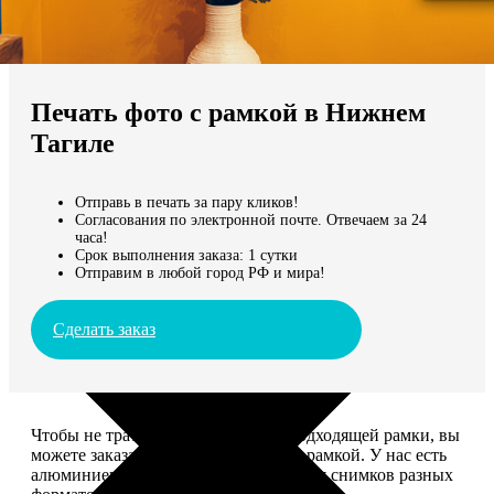
Не нашли Ваш город?
Мы доставляем по всему миру
Печать фото с рамкой в Нижнем
Продолжить без города
Тагиле
Отправь в печать за пару кликов!
Согласования по электронной почте. Отвечаем за 24
часа!
Срок выполнения заказа: 1 сутки
Отправим в любой город РФ и мира!
Сделать заказ
Чтобы не тратить время на поиск подходящей рамки, вы
можете заказать печать фото сразу с рамкой. У нас есть
алюминиевые и деревянные рамки для снимков разных