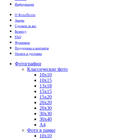
Информация
О ФотоПочте
Акции
Сделаем за вас
Бизнесу
FAQ
Франшиза
Поддержка и контакты
Оплата и доставка
Фотографии
Классические фото
10х10
10х15
13х18
15х15
15х20
20х20
20х30
30х30
30х40
А4
Фото в рамке
10х10