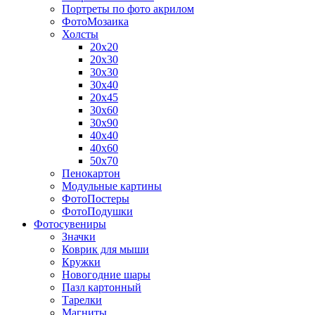
Портреты по фото акрилом
ФотоМозаика
Холсты
20х20
20х30
30х30
30х40
20х45
30х60
30х90
40х40
40х60
50х70
Пенокартон
Модульные картины
ФотоПостеры
ФотоПодушки
Фотоcувениры
Значки
Коврик для мыши
Кружки
Новогодние шары
Пазл картонный
Тарелки
Магниты