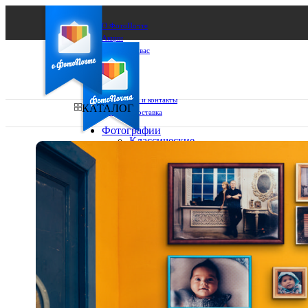
О ФотоПочте
Акции
Сделаем за вас
Бизнесу
FAQ
Франшиза
Поддержка и контакты
КАТАЛОГ
Оплата и доставка
Фотографии
Классические
фото
Ваш город:
10х10
10х15
Ваш регион доставки
13х18
15х15
Выберите из списка:
15х20
20х20
20х30
30х30
30х40
А4
Фото
в