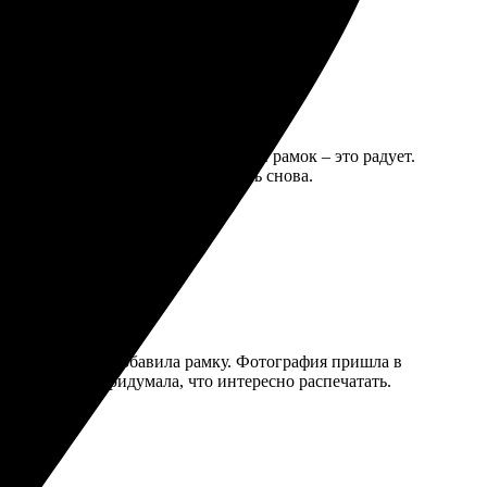
сё ясно. Широкий выбор форматов и рамок – это радует.
й, очень доволен. Буду заказывать снова.
фото и размер, добавила рамку. Фотография пришла в
ать ещё, уже придумала, что интересно распечатать.