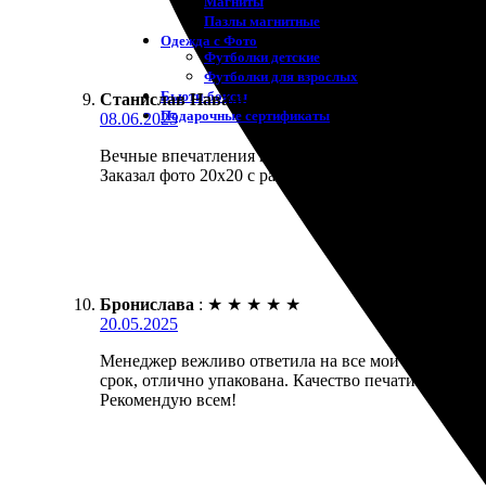
Магниты
Пазлы магнитные
Одежда с Фото
Футболки детские
Футболки для взрослых
Бьюти-боксы
Станислав Навальный
:
★
★
★
★
★
Подарочные сертификаты
08.06.2025
Вечные впечатления и качественная работа. Неодно
Заказал фото 20х20 с рамкой, процесс занял немног
Бронислава
:
★
★
★
★
★
20.05.2025
Менеджер вежливо ответила на все мои вопросы. П
срок, отлично упакована. Качество печати поразил
Рекомендую всем!