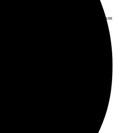
ество впечатлило, рамка сделана аккуратно, все детали
 Заказ пришёл вовремя, выглядит отлично!
али.