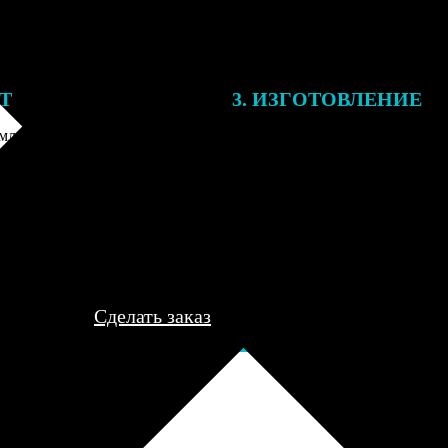
ЕТ
3. ИЗГОТОВЛЕНИЕ
ления заказа с вами свяжется
Все заказы выполняются в теч
лист, для обсуждения деталей
рабочего дня, после чего пере
ле согласования и
курьеру для доставки либо отп
я заказа по телефону и
пункт выдачи для самовывоза.
редоплаты мы приступим к его
..
Сделать заказ