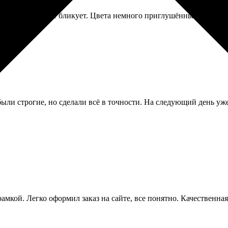
 её за то, что не бликует. Цвета немного приглушённые, но для 
были строгие, но сделали всё в точности. На следующий день уж
рамкой. Легко оформил заказ на сайте, все понятно. Качественна