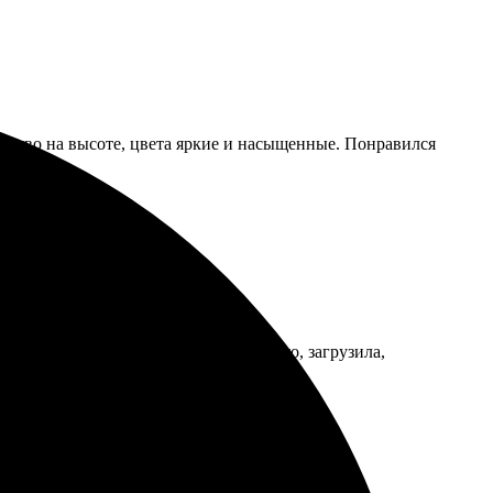
ачество на высоте, цвета яркие и насыщенные. Понравился
азался легким и удобным: выбрала фото, загрузила,
мендую всем, кто ищет что-то особенное!