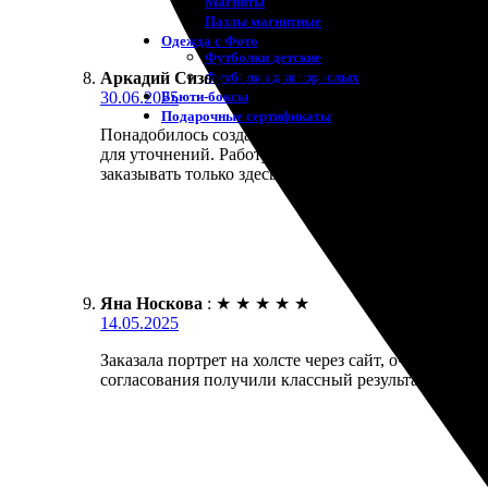
Магниты
Пазлы магнитные
Одежда с Фото
Футболки детские
Аркадий Сизов
:
★
★
★
★
★
Футболки для взрослых
30.06.2025
Бьюти-боксы
Подарочные сертификаты
Понадобилось создать портрет на заказ. Обратился
для уточнений. Работу выполнили быстро и качеств
заказывать только здесь!
Яна Носкова
:
★
★
★
★
★
14.05.2025
Заказала портрет на холсте через сайт, очень волн
согласования получили классный результат – качес