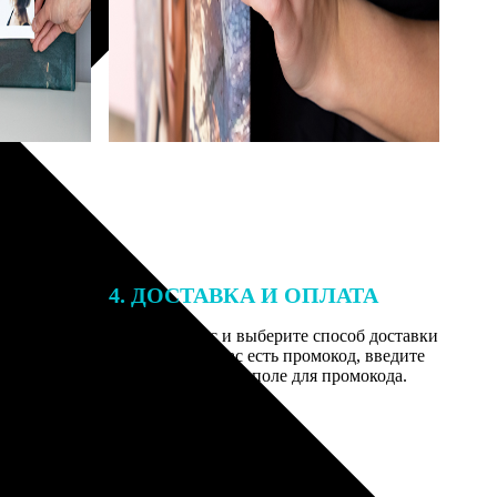
4. ДОСТАВКА И ОПЛАТА
той. После
Введите адрес и выберите способ доставки
 на email с
заказа. Если у вас есть промокод, введите
вим заказ
его в специальное поле для промокода.
мером для