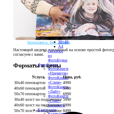
рамке
10х10
10×15
13×18
15×15
15×20
20×20
20×30
Не нашли Ваш город?
Мы доставляем по всему миру
30×30
30×40
Продолжить без города
A4
Настоящий шедевр, сделанный на основе простой фотогр
Полоски
согласуем с вами.
из
ФотоБудки
Форматы и цены
ФотоКниги
ФотоКниги
«Премиум»
Услуга
Цена, руб.
ФотоКниги
«Слим»
30х40 пенокартон
4990
ФотоКниги
40х60 пенокартон
5990
«Лайт»
50х70 пенокартон
6990
ФотоКниги
30х40 холст на подрамнике
5990
«Софт»
40х60 холст на подрамнике
6990
Блокноты
Календари
50х70 холст на подрамнике
8490
Календари