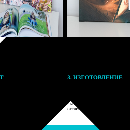
ЕТ
3. ИЗГОТОВЛЕНИЕ
подготовки заказа к печати
Оплатите заказ банковской кар
алисты могут связаться с Вами
оплаты получите подтверждение
му телефону или email для
описанием заказа. Когда отпра
я деталей.
вы получите письмо с трек-но
отслеживания.