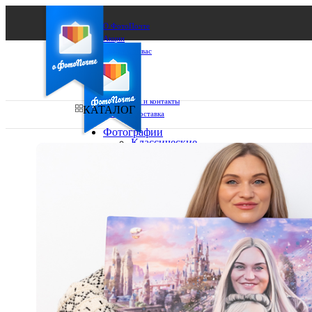
О ФотоПочте
Акции
Сделаем за вас
Бизнесу
FAQ
Франшиза
Поддержка и контакты
КАТАЛОГ
Оплата и доставка
Фотографии
Классические
фото
Ваш город:
10х10
10х15
Ваш регион доставки
13х18
15х15
Выберите из списка:
15х20
20х20
20х30
30х30
30х40
А4
Фото
в