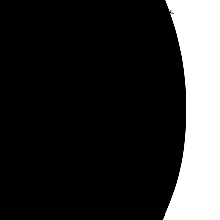
каза прост и удобен. Результат превзошёл ожидания.
ендую всем!
шение. Все этапы прошли без задержек. Результат