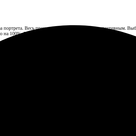
за портрета. Весь процесс оказался простым и интуитивным. Вы
ло на 100%. Приятно удивили цены, они просто отличные.
ие заказа прошло быстро и просто. Менеджеры очень отзывчивые
аковано. Результатом остались довольны, обязательно вернемся 