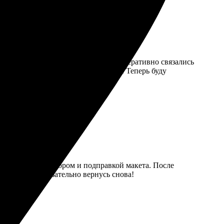
ь, отправил фото и указал детали. Оперативно связались
епно, отлично вписался в интерьер. Теперь буду
ативно помог с выбором и подправкой макета. После
а совесть. Обязательно вернусь снова!